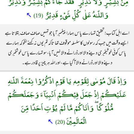
مِنْ بَشِيْـرٍ وَّلَا نَذِيْرٍ ۖ فَقَدْ جَآءَكُمْ بَشِيْـرٌ وَّنَذِيْرٌ ۗ
وَاللّـٰهُ عَلٰى كُلِّ شَىْءٍ قَدِيْرٌ
↖
(19)
اے اہل کتاب! تحقیق تمہارے پاس ہمارا پیغمبر آیا جو تمہیں صاف صاف بتلاتا ہے
ایسے وقت میں جب کہ رسولوں کا سلسلہ موقوف تھا تاکہ تم یوں نہ کہنے لگو کہ ہمارے
پاس کوئی خوشبخبری دینے والا اور ڈرانے والا نہیں آیا، سو تمہارے پاس خوشخبری
دینے والا اور ڈرانے والا آ گیا ہے، اور اللہ ہر چیز پر قادر ہے۔
وَاِذْ قَالَ مُوْسٰى لِقَوْمِهٖ يَا قَوْمِ اذْكُرُوْا نِعْمَةَ اللّـٰهِ
عَلَيْكُمْ اِذْ جَعَلَ فِيْكُمْ اَنْبِيَآءَ وَجَعَلَكُمْ
مُّلُوْكًا ۖ وَاٰتَاكُمْ مَّا لَمْ يُؤْتِ اَحَدًا مِّنَ
الْعَالَمِيْنَ
↖
(20)