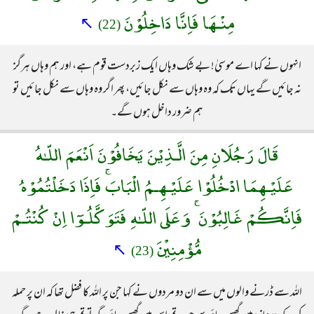
مِنْـهَا فَاِنَّا دَاخِلُوْنَ
↖
(22)
انہوں نے کہا اے موسیٰ! بے شک وہاں ایک زبردست قوم ہے، اور ہم وہاں ہرگز
نہ جائیں گے یہاں تک کہ وہ وہاں سے نکل جائیں، پھر اگر وہ وہاں سے نکل جائیں تو
ہم ضرور داخل ہوں گے۔
قَالَ رَجُلَانِ مِنَ الَّـذِيْنَ يَخَافُوْنَ اَنْعَمَ اللّـٰهُ
عَلَيْـهِمَا ادْخُلُوْا عَلَيْـهِـمُ الْبَابَۚ فَاِذَا دَخَلْتُمُوْهُ
فَاِنَّكُمْ غَالِبُوْنَ ۚ وَعَلَى اللّـٰهِ فَتَوَكَّلُـوٓا اِنْ كُنْتُـمْ
مُّؤْمِنِيْنَ
↖
(23)
اللہ سے ڈرنے والوں میں سے ان دو مردوں نے کہا جن پر اللہ کا فضل تھا کہ ان پر حملہ