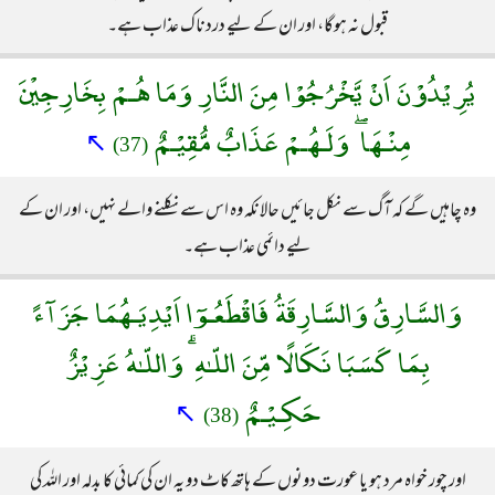
قبول نہ ہوگا، اور ان کے لیے دردناک عذاب ہے۔
يُرِيْدُوْنَ اَنْ يَّخْرُجُوْا مِنَ النَّارِ وَمَا هُـمْ بِخَارِجِيْنَ
مِنْـهَا ۖ وَلَـهُـمْ عَذَابٌ مُّقِيْـمٌ
↖
(37)
وہ چاہیں گے کہ آگ سے نکل جائیں حالانکہ وہ اس سے نکلنے والے نہیں، اور ان کے
لیے دائمی عذاب ہے۔
وَالسَّارِقُ وَالسَّارِقَةُ فَاقْطَعُـوٓا اَيْدِيَـهُمَا جَزَآءً
بِمَا كَسَبَا نَكَالًا مِّنَ اللّـٰهِ ۗ وَاللّـٰهُ عَزِيْزٌ
حَكِـيْـمٌ
↖
(38)
اور چور خواہ مرد ہو یا عورت دونوں کے ہاتھ کاٹ دو یہ ان کی کمائی کا بدلہ اور اللہ کی