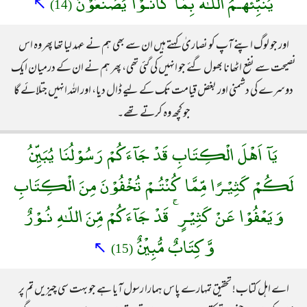
يُنَبِّئُهُـمُ اللّـٰهُ بِمَا كَانُـوْا يَصْنَعُوْنَ
↖
(14)
اور جو لوگ اپنے آپ کو نصاریٰ کہتے ہیں ان سے بھی ہم نے عہد لیا تھا پھر وہ اس
نصیحت سے نفع اٹھانا بھول گئے جو انہیں کی گئی تھی، پھر ہم نے ان کے درمیان ایک
دوسرے کی دشمنی اور بغض قیامت تک کے لیے ڈال دیا، اور اللہ انہیں جتلائے گا
جو کچھ وہ کرتے تھے۔
يَآ اَهْلَ الْكِتَابِ قَدْ جَآءَكُمْ رَسُوْلُنَا يُبَيِّنُ
لَكُمْ كَثِيْـرًا مِّمَّا كُنْتُـمْ تُخْفُوْنَ مِنَ الْكِتَابِ
وَيَعْفُوْا عَنْ كَثِيْـرٍ ۚ قَدْ جَآءَكُمْ مِّنَ اللّـٰهِ نُـوْرٌ
وَّكِتَابٌ مُّبِيْنٌ
↖
(15)
اے اہل کتاب! تحقیق تمہارے پاس ہمارا رسول آیا ہے جو بہت سی چیزیں تم پر