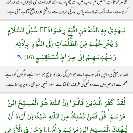
ظاہر کرتا ہے جنہیں تم کتاب میں سے چھپاتے تھے اور بہت سی چیزوں سے درگزر
کرتا ہے، بے شک تمہارے پاس اللہ کی طرف سے روشنی اور واضح کتاب آئی ہے۔
يَـهْدِىْ بِهِ اللّـٰهُ مَنِ اتَّبَعَ رِضْوَانَهٝ سُبُلَ السَّلَامِ
وَيُخْرِجُهُـمْ مِّنَ الظُّلُمَاتِ اِلَى النُّوْرِ بِاِذْنِهٖ
وَيَـهْدِيْـهِـمْ اِلٰى صِرَاطٍ مُّسْتَقِيْـمٍ
↖
(16)
اللہ سلامتی کی راہیں دکھاتا ہے اسے جو اس کی رضا کا تابع ہو، اور ایسے لوگوں کو اپنے
حکم سے اندھیروں سے روشنی کی طرف نکالتا ہے، اور انہیں سیدھی راہ پر چلاتا ہے۔
لَّقَدْ كَفَرَ الَّـذِيْنَ قَالُـوٓا اِنَّ اللّـٰهَ هُوَ الْمَسِيْحُ ابْنُ
مَرْيَـمَ ۚ قُلْ فَمَنْ يَّمْلِكُ مِنَ اللّـٰهِ شَيْئًا اِنْ اَرَادَ اَنْ
يُّـهْلِكَ الْمَسِيْحَ ابْنَ مَرْيَـمَ وَاُمَّهٝ وَمَنْ فِى الْاَرْضِ