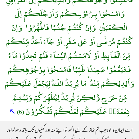
وَامْسَحُوْا بِـرُءُوْسِكُمْ وَاَرْجُلَكُمْ اِلَى
الْكَعْبَيْنِ ۚ وَاِنْ كُنْتُـمْ جُنُـبًا فَاطَّهَّرُوْا ۚ وَاِنْ
كُنْتُـمْ مَّرْضٰٓى اَوْ عَلٰى سَفَرٍ اَوْ جَآءَ اَحَدٌ مِّنْكُمْ
مِّنَ الْغَـآئِطِ اَوْ لَامَسْتُـمُ النِّسَآءَ فَلَمْ تَجِدُوْا مَآءً
فَـتَيَمَّمُوْا صَعِيْدًا طَيِّبًا فَامْسَحُوْا بِوُجُوْهِكُمْ
وَاَيْدِيْكُمْ مِّنْهُ ۚ مَا يُرِيْدُ اللّـٰهُ لِيَجْعَلَ عَلَيْكُمْ
مِّنْ حَرَجٍ وَّلٰكِنْ يُّرِيْدُ لِيُطَهِّرَكُمْ وَلِيُـتِـمَّ
نِعْمَتَهٝ عَلَيْكُمْ لَعَلَّكُمْ تَشْكُـرُوْنَ
↖
(6)
اے ایمان والو! جب تم نماز کے لیے اٹھو تو اپنے منہ اور کہنیوں تک ہاتھ دھو لو اور