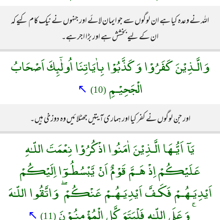
اللہ نے وعدہ کیا ہے ان لوگوں سے جو ایمان لائے اور جنہوں نے نیک کام کیے کہ
ان کے لیے بخشش ہے اور بڑا اجر ہے۔
وَالَّـذِيْنَ كَفَرُوْا وَكَذَّبُوْا بِاٰيَاتِنَا اُولٰٓئِكَ اَصْحَابُ
الْجَحِيْـمِ
↖
(10)
اور جن لوگوں نے کفر کیا اور ہماری آیتیں جھٹلائیں وہ دوزخی ہیں۔
يَآ اَيُّـهَا الَّـذِيْنَ اٰمَنُوا اذْكُرُوْا نِعْمَتَ اللّـٰهِ
عَلَيْكُمْ اِذْ هَـمَّ قَوْمٌ اَنْ يَّبْسُطُـوٓا اِلَيْكُمْ
اَيْدِيَـهُـمْ فَكَـفَّ اَيْدِيَـهُـمْ عَنْكُمْ ۖ وَاتَّقُوا اللّـٰهَ
ۚ وَعَلَى اللّـٰهِ فَلْيَتَوَكَّلِ الْمُؤْمِنُـوْنَ
↖
(11)