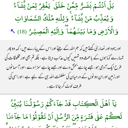
بَلْ اَنْتُـمْ بَشَـرٌ مِّمَّنْ خَلَقَ ۚ يَغْفِرُ لِمَنْ يَّشَآءُ
وَيُعَذِّبُ مَنْ يَّشَآءُ ۚ وَلِلّـٰهِ مُلْكُ السَّمَاوَاتِ
وَالْاَرْضِ وَمَا بَيْنَـهُمَا ۖ وَاِلَيْهِ الْمَصِيْـرُ
↖
(18)
اور یہود اور نصاریٰ کہتے ہیں کہ ہم اللہ کے بیٹے اور اس کے پیارے ہیں، کہہ دو پھر
تمہارے گناہوں کے باعث وہ تمہیں کیوں عذاب دیتا ہے، بلکہ تم بھی اور مخلوقات کی
طرح ایک آدمی ہو، جسے چاہے بخش دے اور جسے چاہے سزا دے، اور آسمانوں
اور زمین اور ان دونوں کے درمیان کی سلطنت اللہ ہی کے لیے ہے، اور اسی کی
طرف لوٹ کر جانا ہے۔
يَآ اَهْلَ الْكِتَابِ قَدْ جَآءَكُمْ رَسُوْلُـنَا يُبَيِّنُ
لَكُمْ عَلٰى فَتْـرَةٍ مِّنَ الرُّسُلِ اَنْ تَقُوْلُوْا مَا جَآءَنَا