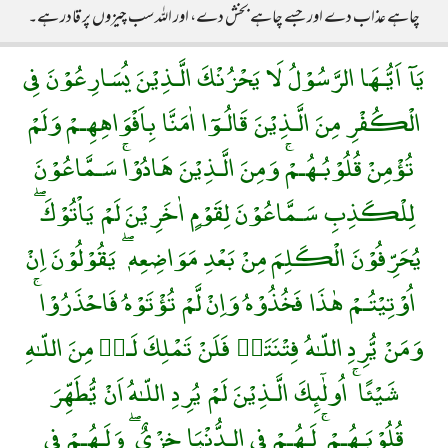
چاہے عذاب دے اور جسے چاہے بخش دے، اور اللہ سب چیزوں پر قادر ہے۔
يَآ اَيُّـهَا الرَّسُوْلُ لَا يَحْزُنْكَ الَّـذِيْنَ يُسَارِعُوْنَ فِى
الْكُفْرِ مِنَ الَّـذِيْنَ قَالُـوٓا اٰمَنَّا بِاَفْوَاهِهِـمْ وَلَمْ
تُؤْمِنْ قُلُوْبُـهُـمْۚ وَمِنَ الَّـذِيْنَ هَادُوْاۚ سَـمَّاعُوْنَ
لِلْكَذِبِ سَـمَّاعُوْنَ لِقَوْمٍ اٰخَرِيْنَ لَمْ يَاْتُوْكَ ۖ
يُحَرِّفُوْنَ الْكَلِمَ مِنْ بَعْدِ مَوَاضِعِهٖ ۖ يَقُوْلُوْنَ اِنْ
اُوْتِيْتُـمْ هٰذَا فَخُذُوْهُ وَاِنْ لَّمْ تُؤْتَوْهُ فَاحْذَرُوْا ۚ
وَمَنْ يُّرِدِ اللّـٰهُ فِتْنَتَهٝ فَلَنْ تَمْلِكَ لَـهٝ مِنَ اللّـٰهِ
شَيْئًا ۚ اُولٰٓئِكَ الَّـذِيْنَ لَمْ يُرِدِ اللّـٰهُ اَنْ يُّطَهِّرَ
قُلُوْبَـهُـمْ ۚ لَـهُـمْ فِى الـدُّنْيَا خِزْىٌ ۖ وَلَـهُـمْ فِى