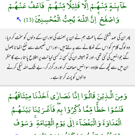
خَآئِنَـةٍ مِّنْـهُـمْ اِلَّا قَلِيْلًا مِّنْـهُـمْ ۖ فَاعْفُ عَنْـهُـمْ
وَاصْفَحْ ۚ اِنَّ اللّـٰهَ يُحِبُّ الْمُحْسِنِيْنَ
↖
(13)
پھر ان کی عہد شکنی کے باعث ہم نے ان پر لعنت کی اور ان کے دلوں کو سخت کر دیا،
وہ لوگ کلام کو اس کے ٹھکانے سے بدلتے ہیں، اور اس نصیحت سے نفع اٹھانا بھول
گئے جو انہیں کی گئی تھی، اور تو ہمیشہ ان کی کسی نہ کسی خیانت پر اطلاع پاتا رہے گا مگر
ان میں سے کچھ کے علاوہ، سو انہیں معاف کر اور درگزر کر، بے شک اللہ نیکی کرنے
والوں کو پسند کرتا ہے۔
وَمِنَ الَّـذِيْنَ قَالُـوٓا اِنَّا نَصَارٰٓى اَخَذْنَا مِيْثَاقَهُـمْ
فَنَسُوْا حَظًّا مِّمَّا ذُكِّرُوْا بِهٖۖ فَاَغْـرَيْنَا بَيْنَـهُـمُ
الْعَدَاوَةَ وَالْبَغْضَآءَ اِلٰى يَوْمِ الْقِيَامَةِ ۚ وَسَوْفَ