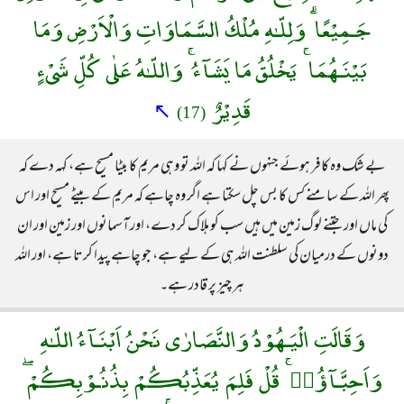
جَـمِيْعًا ۗ وَلِلّـٰهِ مُلْكُ السَّمَاوَاتِ وَالْاَرْضِ وَمَا
بَيْنَـهُمَا ۚ يَخْلُقُ مَا يَشَآءُ ۚ وَاللّـٰهُ عَلٰى كُلِّ شَىْءٍ
قَدِيْرٌ
↖
(17)
بے شک وہ کافر ہوئے جنہوں نے کہا کہ اللہ تو وہی مریم کا بیٹا مسیح ہے، کہہ دے کہ
پھر اللہ کے سامنے کس کا بس چل سکتا ہے اگر وہ چاہے کہ مریم کے بیٹے مسیح اور اس
کی ماں اور جتنے لوگ زمین میں ہیں سب کو ہلاک کر دے، اور آسمانوں اور زمین اور ان
دونوں کے درمیان کی سلطنت اللہ ہی کے لیے ہے، جو چاہے پیدا کرتا ہے، اور اللہ
ہر چیز پر قادر ہے۔
وَقَالَتِ الْيَـهُوْدُ وَالنَّصَارٰى نَحْنُ اَبْنَـآءُ اللّـٰهِ
وَاَحِبَّـآؤُهٝ ۚ قُلْ فَلِمَ يُعَذِّبُكُمْ بِذُنُـوْبِكُمْ ۖ