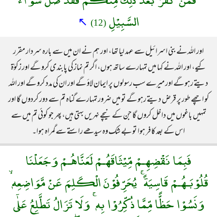
السَّبِيْلِ
↖
(12)
اور اللہ نے بنی اسرائیل سے عہد لیا تھا، اور ہم نے ان میں سے بارہ سردار مقرر
کیے، اور اللہ نے کہا میں تمہارے ساتھ ہوں، اگر تم نماز کی پابندی کرو گے اور زکوٰۃ
دیتے رہو گے اور میرے سب رسولوں پر ایمان لاؤ گے اور ان کی مدد کرو گے اور اللہ
کو اچھے طور پر قرض دیتے رہو گے تو میں ضرور تمہارے گناہ تم سے دور کردوں گا اور
تمہیں باغوں میں داخل کروں گا جن کے نیچے نہریں بہتی ہیں، پھر جو کوئی تم میں سے
اس کے بعد کافر ہوا تو بے شک وہ سیدھے راستے سے گمراہ ہوا۔
فَبِمَا نَقْضِهِـمْ مِّيْثَاقَهُـمْ لَعَنَّاهُـمْ وَجَعَلْنَا
قُلُوْبَـهُـمْ قَاسِيَةً ۚ يُحَرِّفُوْنَ الْكَلِمَ عَنْ مَّوَاضِعِهٖ ۙ
وَنَسُوْا حَظًّا مِّمَّا ذُكِّرُوْا بِهٖ ۚ وَلَا تَزَالُ تَطَّلِعُ عَلٰٓى