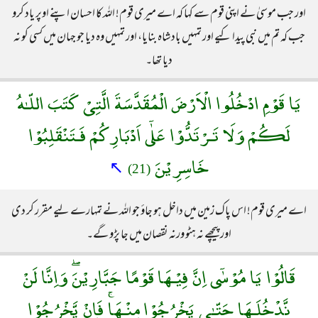
اور جب موسیٰ نے اپنی قوم سے کہا کہ اے میری قوم! اللہ کا احسان اپنے اوپر یاد کرو
جب کہ تم میں نبی پیدا کیے اور تمہیں بادشاہ بنایا، اور تمہیں وہ دیا جو جہان میں کسی کو نہ
دیا تھا۔
يَا قَوْمِ ادْخُلُوا الْاَرْضَ الْمُقَدَّسَةَ الَّتِىْ كَتَبَ اللّـٰهُ
لَكُمْ وَلَا تَـرْتَدُّوْا عَلٰٓى اَدْبَارِكُمْ فَـتَنْقَلِبُوْا
خَاسِرِيْنَ
↖
(21)
اے میری قوم! اس پاک زمین میں داخل ہو جاؤ جو اللہ نے تمہارے لیے مقرر کر دی
اور پیچھے نہ ہٹو ورنہ نقصان میں جا پڑو گے۔
قَالُوْا يَا مُوْسٰٓى اِنَّ فِيْـهَا قَوْمًا جَبَّارِيْنَۖ وَاِنَّا لَنْ
نَّدْخُلَـهَا حَتّـٰى يَخْرُجُوْا مِنْـهَاۚ فَاِنْ يَّخْرُجُوْا