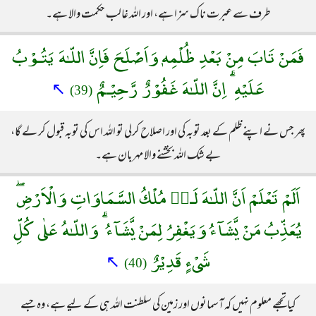
طرف سے عبرت ناک سزا ہے، اور اللہ غالب حکمت والا ہے۔
فَمَنْ تَابَ مِنْ بَعْدِ ظُلْمِهٖ وَاَصْلَحَ فَاِنَّ اللّـٰهَ يَتُـوْبُ
عَلَيْهِ ۗ اِنَّ اللّـٰهَ غَفُوْرٌ رَّحِيْـمٌ
↖
(39)
پھر جس نے اپنے ظلم کے بعد توبہ کی اور اصلاح کرلی تو اللہ اس کی توبہ قبول کر لے گا،
بے شک اللہ بخشنے والا مہربان ہے۔
اَلَمْ تَعْلَمْ اَنَّ اللّـٰهَ لَـهٝ مُلْكُ السَّمَاوَاتِ وَالْاَرْضِۖ
يُعَذِّبُ مَنْ يَّشَآءُ وَيَغْفِرُ لِمَنْ يَّشَآءُ ۗ وَاللّـٰهُ عَلٰى كُلِّ
شَىْءٍ قَدِيْرٌ
↖
(40)
کیا تجھے معلوم نہیں کہ آسمانوں اور زمین کی سلطنت اللہ ہی کے لیے ہے، وہ جسے