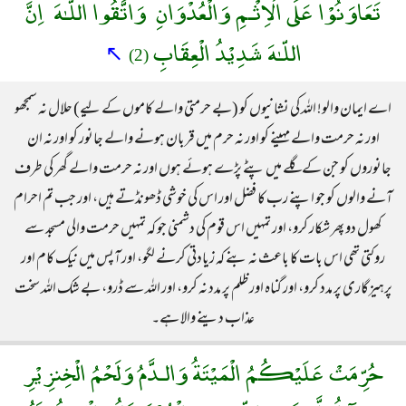
تَعَاوَنُوْا عَلَى الْاِثْـمِ وَالْعُدْوَانِ ۚ وَاتَّقُوا اللّـٰهَ ۖ اِنَّ
اللّـٰهَ شَدِيْدُ الْعِقَابِ
↖
(2)
اے ایمان والو! اللہ کی نشانیوں کو (بے حرمتی والے کاموں کے لیے) حلال نہ سمجھو
اور نہ حرمت والے مہینے کو اور نہ حرم میں قربان ہونے والے جانور کو اور نہ ان
جانوروں کو جن کے گلے میں پٹے پڑے ہوئے ہوں اور نہ حرمت والے گھر کی طرف
آنے والوں کو جو اپنے رب کا فضل اور اس کی خوشی ڈھونڈتے ہیں، اور جب تم احرام
کھول دو پھر شکار کرو، اور تمہیں اس قوم کی دشمنی جو کہ تمہیں حرمت والی مسجد سے
روکتی تھی اس بات کا باعث نہ بنے کہ زیادتی کرنے لگو، اور آپس میں نیک کام اور
پرہیزگاری پر مدد کرو، اور گناہ اور ظلم پر مدد نہ کرو، اور اللہ سے ڈرو، بے شک اللہ سخت
عذاب دینے والا ہے۔
حُرِّمَتْ عَلَيْكُمُ الْمَيْتَةُ وَالـدَّمُ وَلَحْمُ الْخِنزِيْرِ