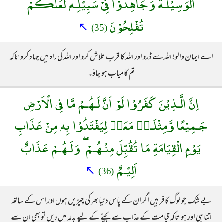
الْوَسِيْلَـةَ وَجَاهِدُوْا فِىْ سَبِيْلِـهٖ لَعَلَّكُمْ
تُفْلِحُوْنَ
↖
(35)
اے ایمان والو! اللہ سے ڈرو اور اللہ کا قرب تلاش کرو اور اللہ کی راہ میں جہاد کرو تاکہ
تم کامیاب ہو جاؤ۔
اِنَّ الَّـذِيْنَ كَفَرُوْا لَوْ اَنَّ لَـهُـمْ مَّا فِى الْاَرْضِ
جَـمِيْعًا وَّمِثْلَـهٝ مَعَهٝ لِيَفْتَدُوْا بِهٖ مِنْ عَذَابِ
يَوْمِ الْقِيَامَةِ مَا تُقُبِّلَ مِنْـهُـمْ ۖ وَلَـهُـمْ عَذَابٌ
اَلِيْـمٌ
↖
(36)
بے شک جو لوگ کافر ہیں اگر ان کے پاس دنیا بھر کی چیزیں ہوں اور اس کے ساتھ
اتنا ہی اور ہو تاکہ قیامت کے عذاب سے بچنے کے لیے بدلہ میں دیں تو بھی ان سے