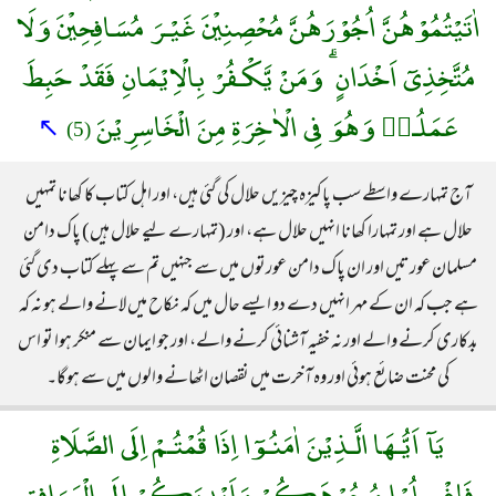
اٰتَيْتُمُوْهُنَّ اُجُوْرَهُنَّ مُحْصِنِيْنَ غَيْـرَ مُسَافِحِيْنَ وَلَا
مُتَّخِذِىٓ اَخْدَانٍ ۗ وَمَنْ يَّكْـفُرْ بِالْاِيْمَانِ فَقَدْ حَبِطَ
عَمَلُـهٝ وَهُوَ فِى الْاٰخِرَةِ مِنَ الْخَاسِرِيْنَ
↖
(5)
آج تمہارے واسطے سب پاکیزہ چیزیں حلال کی گئی ہیں، اور اہل کتاب کا کھانا تمہیں
حلال ہے اور تمہارا کھانا انہیں حلال ہے، اور (تمہارے لیے حلال ہیں) پاک دامن
مسلمان عورتیں اور ان پاک دامن عورتوں میں سے جنہیں تم سے پہلے کتاب دی گئی
ہے جب کہ ان کے مہر انہیں دے دو ایسے حال میں کہ نکاح میں لانے والے ہو نہ کہ
بدکاری کرنے والے اور نہ خفیہ آشنائی کرنے والے، اور جو ایمان سے منکر ہوا تو اس
کی محنت ضائع ہوئی اور وہ آخرت میں نقصان اٹھانے والوں میں سے ہوگا۔
يَآ اَيُّـهَا الَّـذِيْنَ اٰمَنُـوٓا اِذَا قُمْتُـمْ اِلَى الصَّلَاةِ
فَاغْسِلُوْا وُجُوْهَكُمْ وَاَيْدِيَكُمْ اِلَى الْمَرَافِقِ