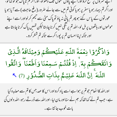
اپنے سروں پر مسح کرو اور اپنے پاؤں ٹخنوں تک دھو لو، اور اگر تم ناپاک ہو تو نہا لو،
اور اگر تم بیمار ہو یا سفر پر ہو یا کوئی تم میں سے جائے ضرور (رفع حاجت) سے آیا ہو یا
عورتوں کے پاس گئے ہو پھر تم پانی نہ پاؤ تو پاک مٹی سے تیمم کر لو اور اسے اپنے
مونہوں اور ہاتھوں پر مل لو، اللہ تم پر تنگی نہیں کرنا چاہتا لیکن تمہیں پاک کرنا چاہتا ہے
اور تاکہ اپنا احسان تم پر پورا کرے تاکہ تم شکر کرو۔
وَاذْكُرُوْا نِعْمَةَ اللّـٰهِ عَلَيْكُمْ وَمِيْثَاقَهُ الَّـذِىْ
وَاثَقَكُمْ بِهٓ ٖ ۙ اِذْ قُلْتُـمْ سَـمِعْنَا وَاَطَعْنَا ۖ وَاتَّقُوا
اللّـٰهَ ۚ اِنَّ اللّـٰهَ عَلِيْـمٌ بِذَاتِ الصُّدُوْرِ
↖
(7)
اور اللہ کا انعام جو تم پر ہوا ہے اسے یاد کرو اور اس کا عہد جس کا تم سے معاہدہ کیا
ہے، جب تم نے کہا تھا کہ ہم نے سنا اور مان لیا، اور اللہ سے ڈرتے رہو، اللہ دلوں کی
بات خوب جانتا ہے۔