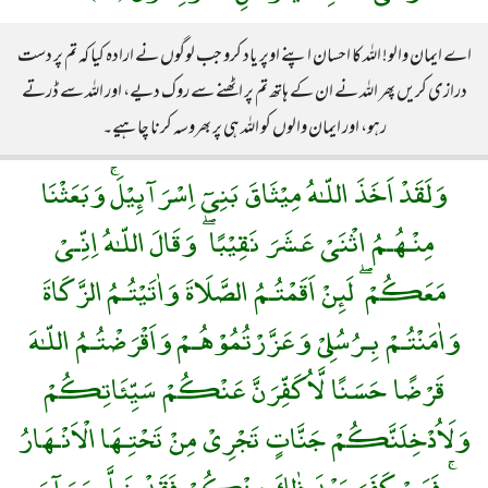
اے ایمان والو! اللہ کا احسان اپنے اوپر یاد کرو جب لوگوں نے ارادہ کیا کہ تم پر دست
درازی کریں پھر اللہ نے ان کے ہاتھ تم پر اٹھنے سے روک دیے، اور اللہ سے ڈرتے
رہو، اور ایمان والوں کو اللہ ہی پر بھروسہ کرنا چاہیے۔
وَلَقَدْ اَخَذَ اللّـٰهُ مِيْثَاقَ بَنِىٓ اِسْرَآئِيْلَۚ وَبَعَثْنَا
مِنْـهُـمُ اثْنَىْ عَشَرَ نَقِيْبًا ۖ وَقَالَ اللّـٰهُ اِنِّـىْ
مَعَكُمْ ۖ لَئِنْ اَقَمْتُـمُ الصَّلَاةَ وَاٰتَيْتُـمُ الزَّكَاةَ
وَاٰمَنْتُـمْ بِـرُسُلِىْ وَعَزَّرْتُمُوْهُـمْ وَاَقْرَضْتُـمُ اللّـٰهَ
قَرْضًا حَسَنًا لَّاُكَفِّرَنَّ عَنْكُمْ سَيِّئَاتِكُمْ
وَلَاُدْخِلَنَّكُمْ جَنَّاتٍ تَجْرِىْ مِنْ تَحْتِـهَا الْاَنْـهَارُ
ۚ فَمَنْ كَفَرَ بَعْدَ ذٰلِكَ مِنْكُمْ فَقَدْ ضَلَّ سَوَآءَ