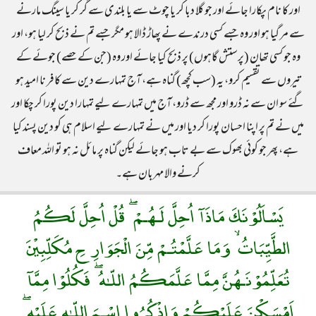
اور کا نام پکارا جائے اور جو گلا دبا کر یا چوٹ سے یا بلندی سے گر کر یا سینگ مارنے
سے مر گیا ہو اور وہ جسے کسی درندے نے پھاڑ ڈالا ہو مگر جسے تم نے ذبح کر لیا ہو، اور
وہ جو کسی تھان (پرستش گاہوں) پر ذبح کیا جائے اور وہ (جن کے حصے) جوئے کے
تیروں سے تقسیم کرو، یہ (سب کچھ) گناہ ہے، آج تمہارے دین سے کافر نا امید ہو
گئے سو ان سے نہ ڈرو اور مجھ سے ڈرو، آج میں تمہارے لیے تمہارا دین پورا کر چکا اور
میں نے تم پر اپنا احسان پورا کر دیا اور میں نے تمہارے لیے اسلام ہی کو دین پسند کیا
ہے، پھر جو کوئی بھوک سے بے تاب ہو جائے لیکن گناہ پر مائل نہ ہو تو اللہ معاف
کرنے والا مہربان ہے۔
يَسْاَلُوْنَكَ مَاذَآ اُحِلَّ لَـهُـمْ ۖ قُلْ اُحِلَّ لَكُمُ
الطَّيِّبَاتُ ۙ وَمَا عَلَّمْتُـمْ مِّنَ الْجَوَارِحِ مُكَلِّبِيْنَ
تُعَلِّمُوْنَـهُنَّ مِمَّا عَلَّمَكُمُ اللّـٰهُ ۖ فَكُلُوْا مِمَّآ
اَمْسَكْنَ عَلَيْكُمْ وَاذْكُرُوا اسْـمَ اللّـٰهِ عَلَيْهِ ۖ