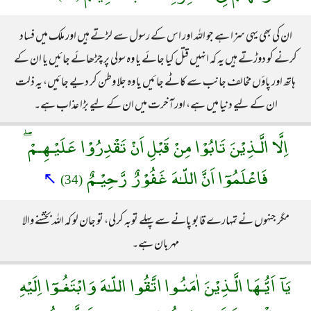
ان کی بھی یہی سزا ہے جو اللہ اور اس کے رسول سے لڑتے ہیں اور ملک میں فساد
کرنے کو دوڑتے ہیں یہ کہ انہیں قتل کیا جائے یا وہ سولی پر چڑھائے جائیں یا ان کے
ہاتھ اور پاؤں مخالف جانب سے کاٹے جائیں یا وہ جلا وطن کر دیے جائیں، یہ ذلت
ان کے لیے دنیا میں ہے، اور آخرت میں ان کے لیے بڑا عذاب ہے۔
اِلَّا الَّـذِيْنَ تَابُوْا مِنْ قَبْلِ اَنْ تَقْدِرُوْا عَلَيْـهِـمْ ۖ
فَاعْلَمُوٓا اَنَّ اللّـٰهَ غَفُوْرٌ رَّحِيْـمٌ
↖
(34)
مگر جنہوں نے تمہارے قابو پانے سے پہلے توبہ کرلی، تو جان لو کہ اللہ بخشنے والا
مہربان ہے۔
يَآ اَيُّـهَا الَّـذِيْنَ اٰمَنُـوا اتَّقُوا اللّـٰهَ وَابْتَغُـوٓا اِلَيْهِ