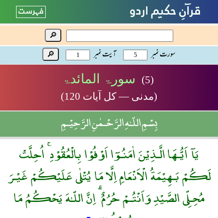
🔎
سورت نمبر
آیت نمبر
🔎
سورۃ المائدۃ
(5)
(مدنی — کل آیات 120)
بِسْمِ اللّـٰهِ الرَّحْـمٰنِ الرَّحِيْـمِ
يَآ اَيُّـهَا الَّـذِيْنَ اٰمَنُـوٓا اَوْفُوْا بِالْعُقُوْدِ ۚ اُحِلَّتْ
لَكُمْ بَـهِيْمَةُ الْاَنْعَامِ اِلَّا مَا يُتْلٰى عَلَيْكُمْ غَيْـرَ
مُحِـلِّى الصَّيْدِ وَاَنْتُـمْ حُرُمٌ ۗ اِنَّ اللّـٰهَ يَحْكُمُ مَا