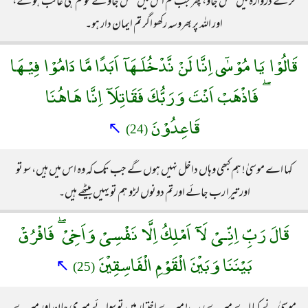
کر کے دروازہ میں گھس جاؤ، پھر جب تم اس میں گھس جاؤ گے تو تم ہی غالب ہو گے،
اور اللہ پر بھروسہ رکھو اگر تم ایمان دار ہو۔
قَالُوْا يَا مُوْسٰٓى اِنَّا لَنْ نَّدْخُلَـهَآ اَبَدًا مَّا دَامُوْا فِيْـهَا
ۖ فَاذْهَبْ اَنْتَ وَرَبُّكَ فَقَاتِلَآ اِنَّا هَاهُنَا
قَاعِدُوْنَ
↖
(24)
کہا اے موسیٰ! ہم کبھی وہاں داخل نہیں ہوں گے جب تک کہ وہ اس میں ہیں، سو تو
اور تیرا رب جائے اور تم دونوں لڑو ہم تو یہیں بیٹھے ہیں۔
قَالَ رَبِّ اِنِّـىْ لَآ اَمْلِكُ اِلَّا نَفْسِىْ وَاَخِىْ ۖ فَافْرُقْ
بَيْنَنَا وَبَيْنَ الْقَوْمِ الْفَاسِقِيْنَ
↖
(25)