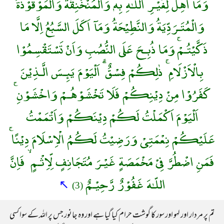
وَمَآ اُهِلَّ لِغَيْـرِ اللّـٰهِ بِهٖ وَالْمُنْخَنِقَةُ وَالْمَوْقُوْذَةُ
وَالْمُتَـرَدِّيَةُ وَالنَّطِيْحَةُ وَمَآ اَكَلَ السَّبُعُ اِلَّا مَا
ذَكَّيْتُـمْۚ وَمَا ذُبِـحَ عَلَى النُّصُبِ وَاَنْ تَسْتَقْسِمُوْا
بِالْاَزْلَامِ ۚ ذٰلِكُمْ فِسْقٌ ۗ اَلْيَوْمَ يَئِـسَ الَّـذِيْنَ
كَفَرُوْا مِنْ دِيْنِكُمْ فَلَا تَخْشَوْهُـمْ وَاخْشَوْنِ ۚ
اَلْيَوْمَ اَكْمَلْتُ لَكُمْ دِيْنَكُمْ وَاَتْمَمْتُ
عَلَيْكُمْ نِعْمَتِىْ وَرَضِيْتُ لَكُمُ الْاِسْلَامَ دِيْنًا ۚ
فَمَنِ اضْطُرَّ فِىْ مَخْمَصَةٍ غَيْـرَ مُتَجَانِفٍ لِّاِثْـمٍ ۙ فَاِنَّ
اللّـٰهَ غَفُوْرٌ رَّحِيْـمٌ
↖
(3)
تم پر مردار اور لہو اور سور کا گوشت حرام کیا گیا ہے اور وہ جانور جس پر اللہ کے سوا کسی