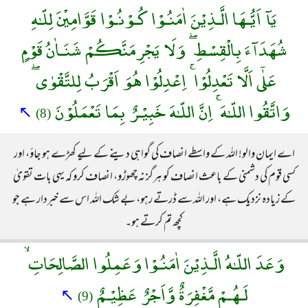
يَآ اَيُّـهَا الَّـذِيْنَ اٰمَنُـوْا كُـوْنُـوْا قَوَّامِيْنَ لِلّـٰهِ
شُهَدَآءَ بِالْقِسْطِ ۖ وَلَا يَجْرِمَنَّكُمْ شَنَـاٰنُ قَوْمٍ
عَلٰٓى اَلَّا تَعْدِلُوْا ۚ اِعْدِلُوْا هُوَ اَقْرَبُ لِلتَّقْوٰى ۖ
وَاتَّقُوا اللّـٰهَ ۚ اِنَّ اللّـٰهَ خَبِيْـرٌ بِمَا تَعْمَلُوْنَ
↖
(8)
اے ایمان والو! اللہ کے واسطے انصاف کی گواہی دینے کے لیے کھڑے ہو جاؤ، اور
کسی قوم کی دشمنی کے باعث انصاف کو ہرگز نہ چھوڑو، انصاف کرو کہ یہی بات تقویٰ
کے زیادہ نزدیک ہے، اور اللہ سے ڈرتے رہو، بے شک اللہ اس سے خبردار ہے جو
کچھ تم کرتے ہو۔
وَعَدَ اللّـٰهُ الَّـذِيْنَ اٰمَنُـوْا وَعَمِلُوا الصَّالِحَاتِ ۙ
لَـهُـمْ مَّغْفِرَةٌ وَّاَجْرٌ عَظِيْـمٌ
↖
(9)