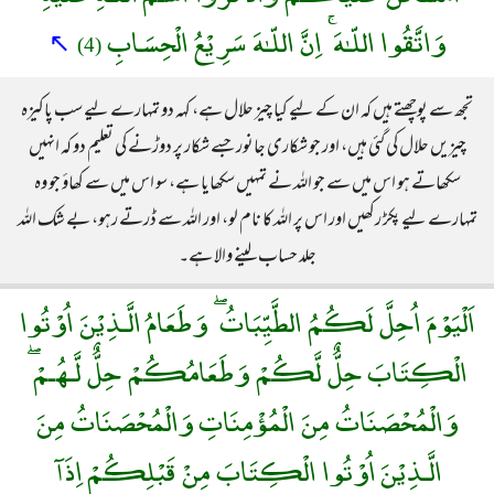
وَاتَّقُوا اللّـٰهَ ۚ اِنَّ اللّـٰهَ سَرِيْعُ الْحِسَابِ
↖
(4)
تجھ سے پوچھتے ہیں کہ ان کے لیے کیا چیز حلال ہے، کہہ دو تمہارے لیے سب پاکیزہ
چیزیں حلال کی گئی ہیں، اور جو شکاری جانور جسے شکار پر دوڑنے کی تعلیم دو کہ انہیں
سکھاتے ہو اس میں سے جو اللہ نے تمہیں سکھایا ہے، سو اس میں سے کھاؤ جو وہ
تمہارے لیے پکڑ رکھیں اور اس پر اللہ کا نام لو، اور اللہ سے ڈرتے رہو، بے شک اللہ
جلد حساب لینے والا ہے۔
اَلْيَوْمَ اُحِلَّ لَكُمُ الطَّيِّبَاتُ ۖ وَطَعَامُ الَّـذِيْنَ اُوْتُوا
الْكِتَابَ حِلٌّ لَّكُمْ وَطَعَامُكُمْ حِلٌّ لَّـهُـمْ ۖ
وَالْمُحْصَنَاتُ مِنَ الْمُؤْمِنَاتِ وَالْمُحْصَنَاتُ مِنَ
الَّـذِيْنَ اُوْتُوا الْكِتَابَ مِنْ قَبْلِكُمْ اِذَآ