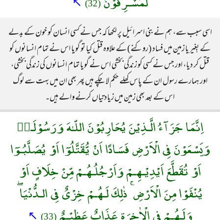
لَمُسْـرِفُوْنَ
↖
(32)
اسی سبب سے، ہم نے بنی اسرائیل پر لکھا کہ جس نے کسی انسان کو خون کے بدلے
کے بٍغیر یا زمین میں فساد (روکنے) کے علاوہ قتل کیا تو گویا اس نے تمام انسانوں کو
قتل کر دیا، اور جس نے کسی کو زندگی بخشی اس نے گویا تمام انسانوں کی زندگی بخشی،
اور ہمارے رسول ان کے پاس کھلے حکم لا چکے ہیں پھر بھی ان میں بہت سے لوگ
اس کے بعد بھی زمین میں زیادتیاں کرنے والے ہیں۔
اِنَّمَا جَزَآءُ الَّـذِيْنَ يُحَارِبُوْنَ اللّـٰهَ وَرَسُوْلَـهٝ
وَيَسْعَوْنَ فِى الْاَرْضِ فَسَادًا اَنْ يُّقَتَّلُوٓا اَوْ يُصَلَّبُـوٓا
اَوْ تُقَطَّعَ اَيْدِيْـهِـمْ وَاَرْجُلُـهُـمْ مِّنْ خِلَافٍ اَوْ
يُنْفَوْا مِنَ الْاَرْضِ ۚ ذٰلِكَ لَـهُـمْ خِزْىٌ فِى الـدُّنْيَا ۖ
وَلَـهُـمْ فِى الْاٰخِرَةِ عَذَابٌ عَظِيْـمٌ
↖
(33)