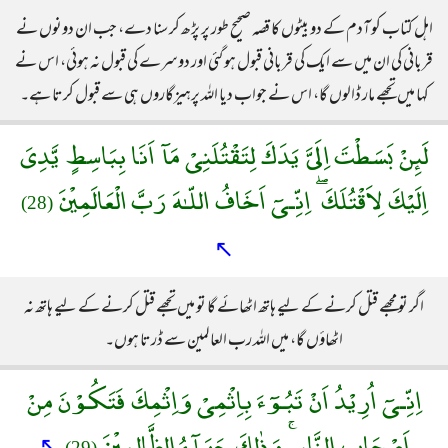
اہل کتاب کو آدم کے دو بیٹوں کا قصہ صحیح طور پر پڑھ کر سنا دے، جب ان دونوں نے
قربانی کی ان میں سے ایک کی قربانی قبول ہو گئی اور دوسرے کی قبول نہ ہوئی، اس نے
کہا میں تجھے مار ڈالوں گا، اس نے جواب دیا اللہ پرہیزگاروں ہی سے قبول کرتا ہے۔
لَئِنْ بَسَطْتَ اِلَىَّ يَدَكَ لِتَقْتُلَنِىْ مَآ اَنَا بِبَاسِطٍ يَّدِىَ
اِلَيْكَ لِاَقْتُلَكَ ۖ اِنِّـىٓ اَخَافُ اللّـٰهَ رَبَّ الْعَالَمِيْنَ
(28)
↖
اگر تو مجھے قتل کرنے کے لیے ہاتھ اٹھائے گا تو میں تجھے قتل کرنے کے لیے ہاتھ نہ
اٹھاؤں گا، میں اللہ رب العالمین سے ڈرتا ہوں۔
اِنِّـىٓ اُرِيْدُ اَنْ تَبُـوٓءَ بِاِثْمِىْ وَاِثْمِكَ فَتَكُـوْنَ مِنْ
اَصْحَابِ النَّارِ ۚ وَذٰلِكَ جَزَآءُ الظَّالِمِيْنَ
↖
(29)