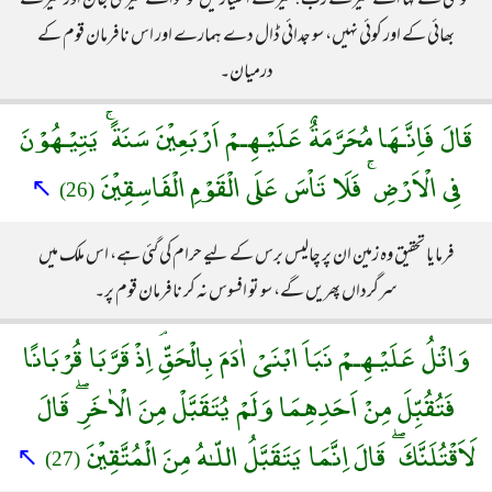
موسیٰ نے کہا اے میرے رب! میرے اختیار میں تو سوائے میری جان اور میرے
بھائی کے اور کوئی نہیں، سو جدائی ڈال دے ہمارے اور اس نافرمان قوم کے
درمیان۔
قَالَ فَاِنَّـهَا مُحَرَّمَةٌ عَلَيْـهِـمْ اَرْبَعِيْنَ سَنَةً ۚ يَتِيْـهُوْنَ
فِى الْاَرْضِ ۚ فَلَا تَاْسَ عَلَى الْقَوْمِ الْفَاسِقِيْنَ
↖
(26)
فرمایا تحقیق وہ زمین ان پر چالیس برس کے لیے حرام کی گئی ہے، اس ملک میں
سرگرداں پھریں گے، سو تو افسوس نہ کر نافرمان قوم پر۔
وَاتْلُ عَلَيْـهِـمْ نَبَاَ ابْنَىْ اٰدَمَ بِالْحَقِّۘ اِذْ قَرَّبَا قُرْبَانًا
فَتُقُبِّلَ مِنْ اَحَدِهِمَا وَلَمْ يُتَقَبَّلْ مِنَ الْاٰخَرِۖ قَالَ
لَاَقْتُلَنَّكَ ۖ قَالَ اِنَّمَا يَتَقَبَّلُ اللّـٰهُ مِنَ الْمُتَّقِيْنَ
↖
(27)