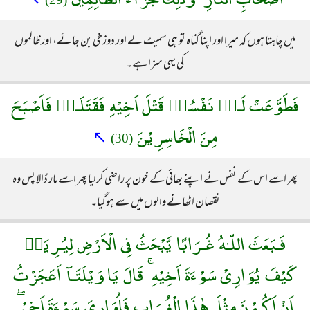
میں چاہتا ہوں کہ میرا اور اپنا گناہ تو ہی سمیٹ لے اور دوزخی بن جائے، اور ظالموں
کی یہی سزا ہے۔
فَطَوَّعَتْ لَـهٝ نَفْسُهٝ قَتْلَ اَخِيْهِ فَقَتَلَـهٝ فَاَصْبَحَ
مِنَ الْخَاسِرِيْنَ
↖
(30)
پھر اسے اس کے نفس نے اپنے بھائی کے خون پر راضی کرلیا پھر اسے مار ڈالا پس وہ
نقصان اٹھانے والوں میں سے ہوگیا۔
فَـبَعَثَ اللّـٰهُ غُـرَابًا يَّبْحَثُ فِى الْاَرْضِ لِيُـرِيَهٝ
كَيْفَ يُوَارِىْ سَوْءَةَ اَخِيْهِ ۚ قَالَ يَا وَيْلَتَـآ اَعَجَزْتُ
اَنْ اَكُـوْنَ مِثْلَ هٰذَا الْغُـرَابِ فَاُوَارِىَ سَوْءَةَ اَخِىْ ۖ