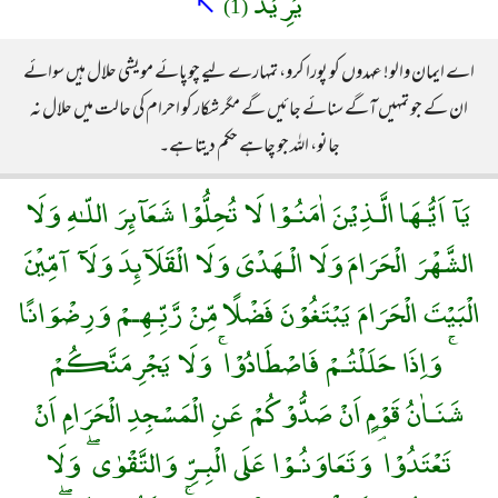
يُرِيْدُ
↖
(1)
اے ایمان والو! عہدوں کو پورا کرو، تمہارے لیے چوپائے مویشی حلال ہیں سوائے
ان کے جو تمہیں آگے سنائے جائیں گے مگر شکار کو احرام کی حالت میں حلال نہ
جانو، اللہ جو چاہے حکم دیتا ہے۔
يَآ اَيُّـهَا الَّـذِيْنَ اٰمَنُـوْا لَا تُحِلُّوْا شَعَآئِرَ اللّـٰهِ وَلَا
الشَّهْرَ الْحَرَامَ وَلَا الْـهَدْىَ وَلَا الْقَلَآئِدَ وَلَآ آمِّيْنَ
الْبَيْتَ الْحَرَامَ يَبْتَغُوْنَ فَضْلًا مِّنْ رَّبِّـهِـمْ وَرِضْوَانًا
ۚ وَاِذَا حَلَلْتُـمْ فَاصْطَادُوْا ۚ وَلَا يَجْرِمَنَّكُمْ
شَنَـاٰنُ قَوْمٍ اَنْ صَدُّوْكُمْ عَنِ الْمَسْجِدِ الْحَرَامِ اَنْ
تَعْتَدُوْا ۘ وَتَعَاوَنُـوْا عَلَى الْبِـرِّ وَالتَّقْوٰى ۖ وَلَا