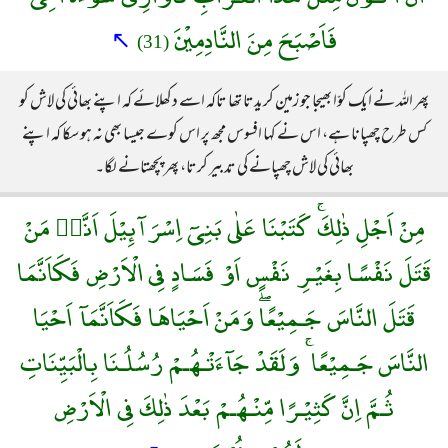
فَاَصْبَحَ مِنَ النَّادِمِيْنَ
↖
(31)
پھر اللہ نے ایک کوّا بھیجا جو زمین کریدتا تھا تاکہ اسے دکھلائے کہ اپنے بھائی کی لاش کو
کس طرح چھپانا ہے، اس نے کہا افسوس مجھ پر اس کوے جیسا بھی نہ ہو سکا کہ اپنے
بھائی کی لاش چھپانے کی تدبیر کرتا، پھر پچھتانے لگا۔
مِنْ اَجْلِ ذٰلِكَۚ كَتَبْنَا عَلٰى بَنِىٓ اِسْرَآئِيْلَ اَنَّهٝ مَنْ
قَتَلَ نَفْسًا بِغَيْـرِ نَفْسٍ اَوْ فَسَادٍ فِى الْاَرْضِ فَكَاَنَّمَا
قَتَلَ النَّاسَ جَـمِيْعًاۖ وَمَنْ اَحْيَاهَا فَكَاَنَّمَآ اَحْيَا
النَّاسَ جَـمِيْعًا ۚ وَلَقَدْ جَآءَتْـهُـمْ رُسُلُـنَا بِالْبَيِّنَاتِ
ثُـمَّ اِنَّ كَثِيْـرًا مِّنْـهُـمْ بَعْدَ ذٰلِكَ فِى الْاَرْضِ