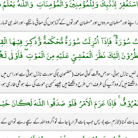
 وَاسْتَغْفِرْ لِذَنْبِكَ وَلِلْمُؤْمِنِيْنَ وَالْمُؤْمِنَاتِ ۗ وَاللّـٰهُ يَعْ
ور اپنے اور مسلمان مردوں اور مسلمان عورتوں کے گناہوں کی معافی مانگیے، اور اللہ ہی تمہ
َتْ سُوْرَةٌ ۖ فَاِذَآ اُنْزِلَتْ سُوْرَةٌ مُّحْكَمَةٌ وَّّذُكِـرَ فِيْـهَا الْقِت
ظُرُوْنَ اِلَيْكَ نَظَرَ الْمَغْشِيِّ عَلَيْهِ مِنَ الْمَوْتِ ۖ فَاَوْلٰى لَـهُ
یوں نہیں نازل ہوئی، سو جس وقت کوئی صاف (مضمون) کی سورت نازل ہوتی ہے اور اس میں جہا
یکھتے ہیں کہ وہ آپ کی طرف اس طرح دیکھتے ہیں جیسے کسی پر موت کی بے ہوشی طاری ہو
َّعْرُوْفٌ ۚ فَاِذَا عَزَمَ الْاَمْرُ فَلَوْ صَدَقُوا اللّـٰهَ لَكَانَ خَيْـرًا
نیک بات کہنا (لازم ہے)، پس جب بات قرار پا جائے تو اگر وہ اللہ کے سچے رہے تو ان کے