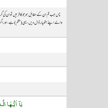
پس جب تم ان کے مقابل ہو جو کافر ہیں تو ان کی گرد
والے اپنے ہتھیار ڈال دیں، یہی (حکم) ہے، اور اگر ال
يَآ اَيُّـهَا ال