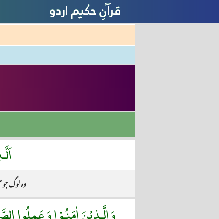
اَلَّ
وہ لوگ جو م
وَالَّـذِيْنَ اٰمَنُـوْا وَعَمِلُوا الصَّال