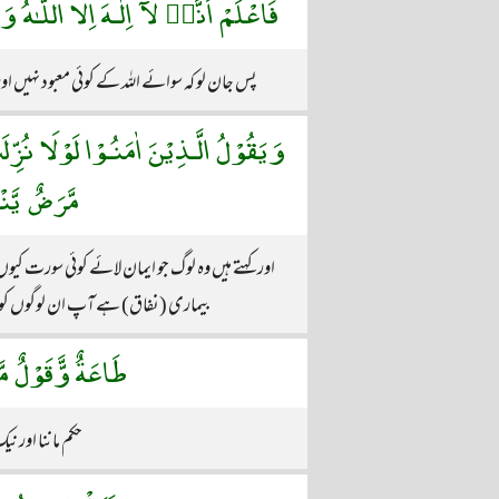
فَاعْلَمْ اَنَّهٝ لَآ اِلٰـهَ اِلَّا اللّـٰهُ
پس جان لو کہ سوائے اللہ کے کوئی معبود نہیں ا
وَيَقُوْلُ الَّـذِيْنَ اٰمَنُـوْا لَوْلَا نُزِّل
مَّرَضٌ يَّنْ
اور کہتے ہیں وہ لوگ جو ایمان لائے کوئی سورت ک
بیماری (نفاق) ہے آپ ان لوگوں کو د
طَاعَةٌ وَّّقَوْلٌ م
حکم ماننا اور 