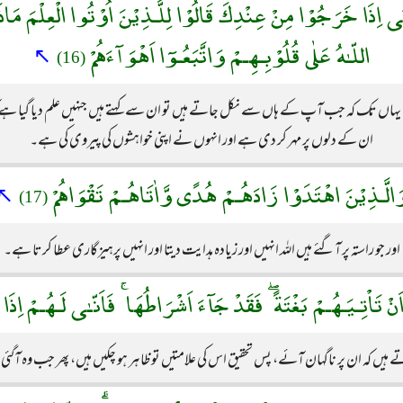
ـٰٓى اِذَا خَرَجُوْا مِنْ عِنْدِكَ قَالُوْا لِلَّـذِيْنَ اُوْتُوا الْعِلْمَ مَاذَا 
اللّـٰهُ عَلٰى قُلُوْبِـهِـمْ وَاتَّبَعُـوٓا اَهْوَآءَهُمْ
↖
(16)
یہاں تک کہ جب آپ کے ہاں سے نکل جاتے ہیں تو ان سے کہتے ہیں جنہیں علم دیا گیا ہے کہ ا
ان کے دلوں پر مہر کر دی ہے اور انہوں نے اپنی خواہشوں کی پیروی کی ہے۔
َالَّـذِيْنَ اهْتَدَوْا زَادَهُـمْ هُدًى وَّاٰتَاهُـمْ تَقْوَاهُمْ
↖
(17)
اور جو راستہ پر آگئے ہیں اللہ انہیں اور زیادہ ہدایت دیتا اور انہیں پرہیزگاری عطا کرتا ہے۔
نْ تَاْتِـيَـهُـمْ بَغْتَةً ۖ فَقَدْ جَآءَ اَشْرَاطُهَا ۚ فَاَنّـٰى لَـهُـمْ اِذَ
تے ہیں کہ ان پر ناگہان آئے، پس تحقیق اس کی علامتیں تو ظاہر ہو چکیں ہیں، پھر جب وہ آگئی تو