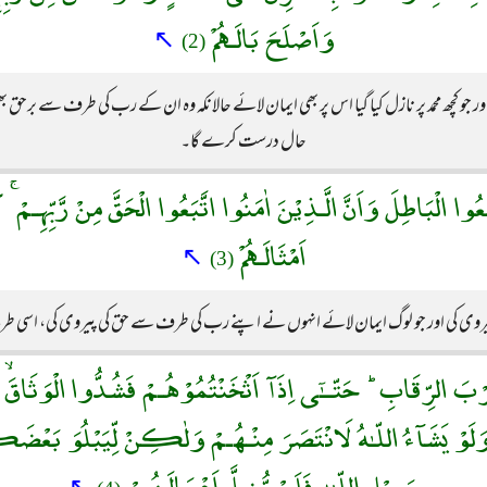
وَاَصْلَحَ بَالَـهُمْ
↖
(2)
 جو کچھ محمد پر نازل کیا گیا اس پر بھی ایمان لائے حالانکہ وہ ان کے رب کی طرف سے برحق بھی
حال درست کرے گا۔
بَعُوا الْبَاطِلَ وَاَنَّ الَّـذِيْنَ اٰمَنُوا اتَّبَعُوا الْحَقَّ مِنْ رَّبِّهِـم
اَمْثَالَـهُمْ
↖
(3)
پیروی کی اور جو لوگ ایمان لائے انہوں نے اپنے رب کی طرف سے حق کی پیروی کی، اسی طرح
َرْبَ الرِّقَابِ ؕ حَتّــٰٓى اِذَآ اَثْخَنْتُمُوْهُـمْ فَشُدُّوا الْوَثَاقَۙ فَا
َلَوْ يَشَآءُ اللّـٰهُ لَانْتَصَرَ مِنْـهُـمْ وَلٰكِنْ لِّيَبْلُوَ بَعْضَكُم
سَبِيْلِ اللّـٰهِ فَلَنْ يُّضِلَّ اَعْمَالَـهُـمْ
↖