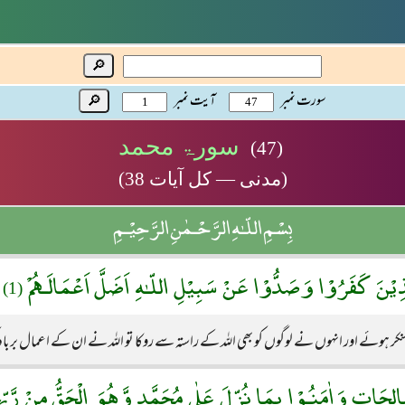
🔎
سورت نمبر
آیت نمبر
🔎
سورۃ محمد
(47)
(مدنی — کل آیات 38)
بِسْمِ اللّـٰهِ الرَّحْـمٰنِ الرَّحِيْـمِ
ـذِيْنَ كَفَرُوْا وَصَدُّوْا عَنْ سَبِيْلِ اللّـٰهِ اَضَلَّ اَعْمَالَـهُمْ
(1)
نکر ہوئے اور انہوں نے لوگوں کو بھی اللہ کے راستہ سے روکا تو اللہ نے ان کے اعمال برب
ِحَاتِ وَاٰمَنُـوْا بِمَا نُزِّلَ عَلٰى مُحَمَّدٍ وَّهُوَ الْحَقُّ مِنْ رَّبِّه