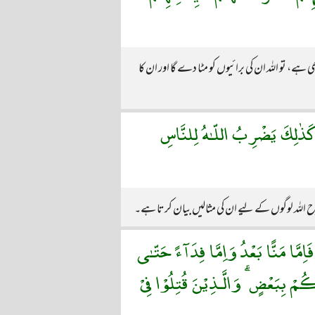
 ہے، تو اللہ ان کی برائیوں کو مٹا دے گا اور ان کا
ْ ۚ كَذٰلِكَ يَضْرِبُ اللّـٰهُ لِلنَّاسِ
 اللہ لوگوں کے لیے ان کی مثالیں بیان کرتا ہے۔
ِمَّا مَنًّا بَعْدُ وَاِمَّا فِدَآءً حَتّـٰى
ْ بِبَعْضٍ ۗ وَالَّـذِيْنَ قُتِلُوْا فِىْ