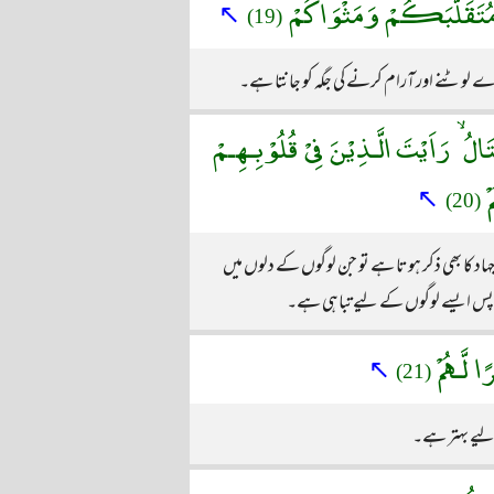
لَمُ مُتَقَلَّبَكُمْ وَمَثْوَاكُمْ
↖
(19)
ارے لوٹنے اور آرام کرنے کی جگہ کو جانتا ہے۔
َالُ ۙ رَاَيْتَ الَّـذِيْنَ فِىْ قُلُوْبِـهِـمْ
مْ
↖
(20)
د کا بھی ذکر ہوتا ہے تو جن لوگوں کے دلوں میں
، پس ایسے لوگوں کے لیے تباہی ہے۔
 لَّـهُمْ
↖
(21)
 لیے بہتر ہے۔