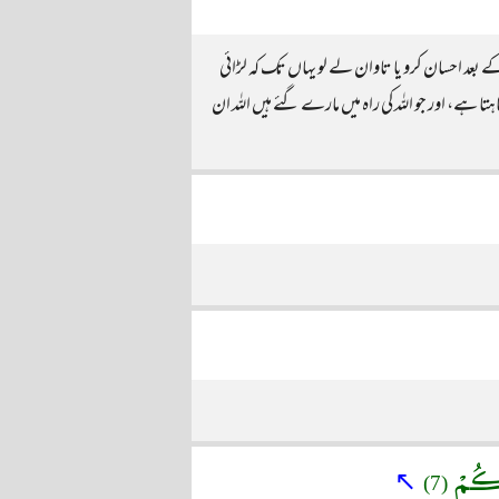
ے بعد احسان کرو یا تاوان لے لو یہاں تک کہ لڑائی
ا ہے، اور جو اللہ کی راہ میں مارے گئے ہیں اللہ ان
امَكُمْ
↖
(7)