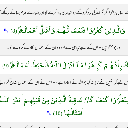
ایمان والو! اگر تم اللہ کی مدد کرو گے وہ تمہاری مدد کرے گا اور تمہارے قدم جمائے رکھے گ
وَالَّـذِيْنَ كَفَرُوْا فَتَعْسًا لَّـهُـمْ وَاَضَلَّ اَعْمَالَـهُمْ
↖
(8)
اور جو منکر ہیں سو ان کے لیے تباہی ہے اور وہ ان کے اعمال اکارت کر دے گا۔
كَ بِاَنَّـهُـمْ كَرِهُوْا مَـآ اَنْزَلَ اللّـٰهُ فَاَحْبَطَ اَعْمَالَـهُمْ
↖
(9)
س لیے کہ انہیں نے ناپسند کیا جو اللہ نے اتارا ہے، سو اس نے ان کے اعمال ضائع کر د
يَنْظُرُوْا كَيْفَ كَانَ عَاقِبَةُ الَّـذِيْنَ مِنْ قَبْلِهِـمْ ۚ دَمَّرَ اللّـ
اَمْثَالُـهَا
↖
(10)