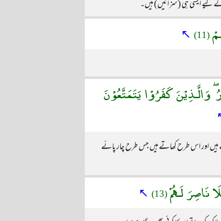
روں کے لیے ایسی ہی (سزائیں) ہیں۔
ُـمْ
↖
(11)
ۖ وَالَّـذِيْنَ كَفَرُوْا يَتَمَتَّعُوْنَ
رہے ہیں اور اس طرح کھاتے ہیں جس طرح چار پائے
لَا نَاصِرَ لَـهُمْ
↖
(13)