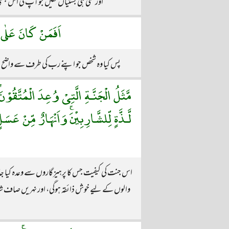
اور کتنی ہی بستیاں تھیں جو آپ کی اس بس
اَفَمَنْ كَانَ عَلٰى ب
پس کیا وہ شخص جو اپنے رب کی طرف سے واضح دل
مَّثَلُ الْجَنَّـةِ الَّتِىْ وُعِدَ الْمُتَّقُوْن
لَّـذَّةٍ لِّلشَّارِبِيْنَۚ وَاَنْهَارٌ مِّنْ ع
اس جنت کی کیفیت جس کا پرہیزگاروں سے وعدہ کیا جاتا 
والوں کے لیے خوش ذائقہ ہوگی، اور نہریں صاف شہد 