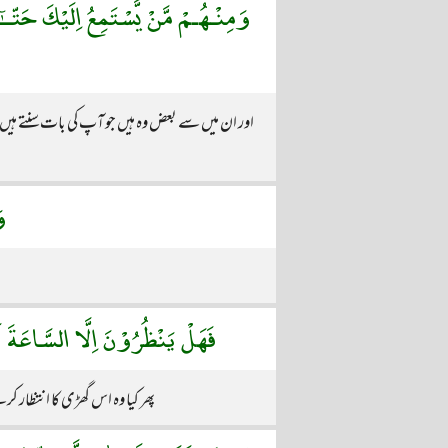
وَمِنْـهُـمْ مَّنْ يَّسْتَمِعُ اِلَيْكَۚ حَتّـ
اور ان میں سے بعض وہ ہیں جو آپ کی بات سنتے ہیں 
و
فَهَلْ يَنْظُرُوْنَ اِلَّا السَّاعَةَ اَ
پھر کیا وہ اس گھڑی کا انتظار کر