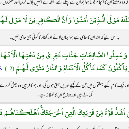
 کہ وہ دیکھتے ان کا انجام کیسا ہوا جو ان سے پہلے تھے، اللہ نے انہیں ہلاک کر دیا اور منک
اللّـٰهَ مَوْلَى الَّـذِيْنَ اٰمَنُـوْا وَاَنَّ الْكَافِـرِيْنَ لَا مَوْلٰى لَـه
یہ اس لیے کہ اللہ ان کا حامی ہے جو ایمان لائے اور کفار کا کوئی بھی حامی نہیں۔
ـوْا وَعَمِلُوا الصَّالِحَاتِ جَنَّاتٍ تَجْرِىْ مِنْ تَحْتِـهَا الْاَنْـهَارُ 
يَاْكُلُوْنَ كَمَا تَاْكُلُ الْاَنْعَامُ وَالنَّارُ مَثْوًى لَّـهُـمْ
↖
(12)
ر نیک کام کیے بہشتوں میں جن کے نبیچے نہریں بہتی ہوں گی، اور جو کافر ہیں وہ عیش کر 
کھاتے ہیں اور دوزخ ان کا ٹھکانہ ہے۔
َ اَشَدُّ قُوَّةً مِّنْ قَرْيَتِكَ الَّتِىٓ اَخْرَجَتْكَۚ اَهْلَكْنَاهُـمْ فَ