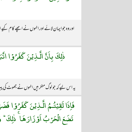
اور وہ جو ایمان لائے اور انہوں نے اچھے کام کیے اور
ذٰلِكَ بِاَنَّ الَّـذِيْنَ كَفَرُوْا اتَّ
یہ اس لیے کہ جو لوگ منکر ہیں انہوں نے جھوٹ کی 
فَاِذَا لَقِيْتُـمُ الَّـذِيْنَ كَفَرُوْا فَض
تَضَعَ الْحَرْبُ اَوْزَارَهَا ۚ ذٰلِكَ ؕ و