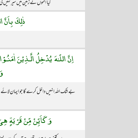
کیا انہوں نے زمین میں سیر نہیں کی
ذٰلِكَ بِاَنَّ 
اِنَّ اللّـٰهَ يُدْخِلُ الَّـذِيْنَ اٰمَنُ
وَ
بے شک اللہ انہیں داخل کرے گا جو ایمان لائے او
وَكَاَيِّنْ مِّنْ قَرْيَةٍ هِى