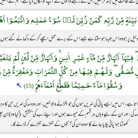
تی سے طاقت میں بڑھ کر تھیں جس کے رہنے والوں نے آپ کو نکال دیا ہے، ہم نے انہیں ہلاک کر
َيِّنَةٍ مِّنْ رَّبِّهٖ كَمَنْ زُيِّنَ لَـهٝ سُوٓءُ عَمَلِـهٖ وَاتَّبَعُـوٓا اَه
یل پر ہو وہ اس جیسا ہو سکتا ہے جسے اس کے برے عمل اچھے کر کے دکھائے گئے ہوں اور
َ ۖ فِـيْهَآ اَنْهَارٌ مِّنْ مَّآءٍ غَيْـرِ اٰسِنٍۚ وَاَنْهَارٌ مِّنْ لَّبَنٍ لَّمْ ي
َسَلٍ مُّصَفًّى ۖ وَلَـهُـمْ فِيْـهَا مِنْ كُلِّ الثَّمَرَاتِ وَمَغْفِرَةٌ مِّنْ ر
وَسُقُوْا مَآءً حَـمِيْمًا فَقَطَّعَ اَمْعَآءَهُمْ
↖
(15)
ہے، اس میں ایسے پانی کی نہریں ہوں گی جو بگڑنے والا نہیں، اور دودھ کی نہریں جن کا مزہ 
کی، اور ان کے لیے وہاں ہر قسم کے میوے ہوں اور اپنے رب کی بخشش، (کیا وہ) ان جیسے ہ
کھولتا ہوا پانی پلایا جائے گا سو وہ ان کی آنتوں کے ٹکڑے ٹکڑے کر ڈالے گا۔