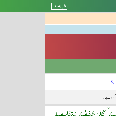
↖
اد کر دیے۔
ِـمْ ۙ كَفَّرَ عَنْـهُـمْ سَيِّئَاتِـهِـمْ