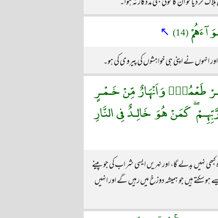
 دیا تو ان کا کوئی بھی مددگار نہ ہوا۔
ْوَآءَهُمْ
↖
(14)
 انہوں نے اپنی ہی خواہشوں کی پیروی کی ہو۔
َتَغَيَّـرْ طَعْمُهٝۚ وَاَنْهَارٌ مِّنْ خَـمْـرٍ
َّبِّهِـمْ ۖ كَمَنْ هُوَ خَالِـدٌ فِى النَّارِ
کبھی نہیں بدلے گا، اور نہریں ایسی شراب کی جو پینے
و سکتے ہیں جو ہمیشہ دوزخ میں رہیں گے اور انہیں