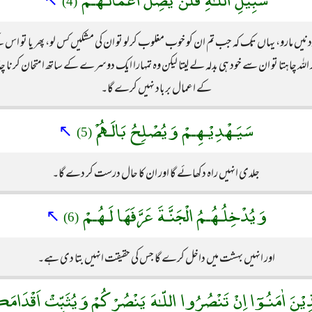
(4)
نیں مارو، یہاں تک کہ جب تم ان کو خوب مغلوب کرلو تو ان کی مشکیں کس لو، پھر یا تو اس ک
لہ چاہتا تو ان سے خود ہی بدلہ لے لیتا لیکن وہ تمہارا ایک دوسرے کے ساتھ امتحان کرنا چاہت
کے اعمال برباد نہیں کرے گا۔
سَيَـهْدِيْـهِـمْ وَيُصْلِحُ بَالَـهُمْ
↖
(5)
جلدی انہیں راہ دکھائے گا اور ان کا حال درست کر دے گا۔
وَيُدْخِلُـهُـمُ الْجَنَّـةَ عَرَّفَهَا لَـهُـمْ
↖
(6)
اور انہیں بہشت میں داخل کرے گا جس کی حقیقت انہیں بتا دی ہے۔
َّـذِيْنَ اٰمَنُـوٓا اِنْ تَنْصُرُوا اللّـٰهَ يَنْصُرْكُمْ وَيُثَبِّتْ اَقْدَ