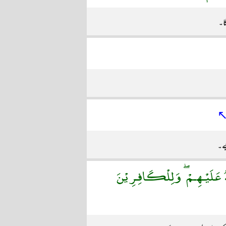
ا۔
یے۔
ٰهُ عَلَيْـهِـمْ ۖ وَلِلْكَافِـرِيْنَ