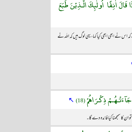
قَالَ اٰنِفًا ۚ اُولٰٓئِكَ الَّـذِيْنَ طَبَعَ
س نے ابھی ابھی کیا کہا، یہی لوگ ہیں کہ اللہ نے
ا جَآءَتْـهُـمْ ذِكْـرَاهُمْ
↖
(18)
 ان کا سمجھنا کیا فائدہ دے گا۔