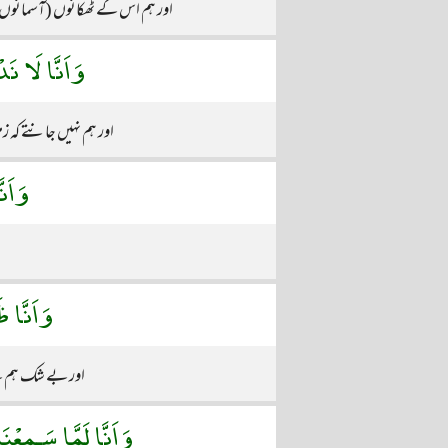
اور ہم اس کے ٹھکانوں (آسمانوں) 
وَاَنَّا لَا نَد
اور ہم نہیں جانتے کہ ز
وَاَن
وَاَنَّا ظ
اور بے شک ہم نے س
وَاَنَّا لَمَّا سَـمِعْن