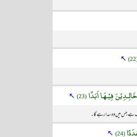
↖
(
َالِـدِيْنَ فِيْـهَا اَبَدًا
↖
(23)
 آگ ہے جس میں وہ سدا رہے گا۔
َدَدًا
↖
(24)