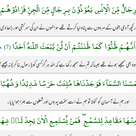
جَالٌ مِّنَ الْاِنْسِ يَعُوْذُوْنَ بِـرِجَالٍ مِّنَ الْجِنِّ فَزَادُوْهُـم
ر کچھ آدمی جنوں کے مردوں سے پناہ لیا کرتے تھے سو انہوں نے ان کی سرکشی اور بڑھا دی
َنَّـهُـمْ ظَنُّوْا كَمَا ظَنَنْتُـمْ اَنْ لَّنْ يَّبْعَثَ اللّـٰهُ اَحَدًا
↖
(7)
وہ بھی سمجھے ہوئے تھے جیسا کہ تم نے سمجھ رکھا ہے کہ اللہ ہرگز کسی کو (رسول بنا کر) نہ بھیجے 
لَمَسْنَا السَّمَآءَ فَوَجَدْنَاهَا مُلِئَتْ حَرَسًا شَدِيْدًا وَشُهُبًا
اور ہم نے آسمان کو ٹٹولا تو ہم نے اسے سخت پہروں اور شعلوں سے بھرا ہوا پایا۔
 مِنْـهَا مَقَاعِدَ لِلسَّمْـعِ ۖ فَمَنْ يَّسْتَمِـعِ الْاٰنَ يَجِدْ لَـهٝ شِه