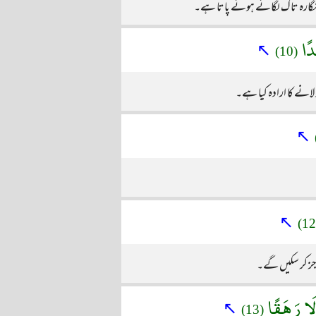
انگارہ تاک لگائے ہوئے پاتا ہے۔
َدًا
↖
(10)
لانے کا ارادہ کیا ہے۔
↖
↖
عاجز کر سکیں گے۔
َّلَا رَهَقًا
↖
(13)