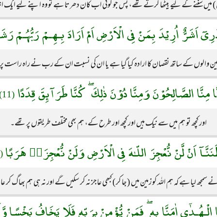
میں سننے کے لیے بیٹھا کرتے تھے، پس جو کوئی اب کان دھرتا ہے تو وہ اپنے لیے ایک 
ْرِىٓ اَشَرٌّ اُرِيْدَ بِمَنْ فِى الْاَرْضِ اَمْ اَرَادَ بِـهِـمْ رَبُّهُـمْ رَش
مین والوں کے ساتھ نقصان کا ارادہ کیا گیا ہے یا ان کی نسبت ان کے رب نے راہ راست پر 
َّا مِنَّا الصَّالِحُوْنَ وَمِنَّا دُوْنَ ذٰلِكَ ۖ كُنَّا طَرَآئِقَ قِدَدًا
(11)
اور کچھ تو ہم میں سے نیک ہیں اور کچھ اور طرح کے، ہم بھی مختلف طریقوں پر تھے۔
َنَنَّـآ اَنْ لَّنْ نُّعْجِزَ اللّـٰهَ فِى الْاَرْضِ وَلَنْ نُّعْجِزَهٝ هَرَبًا
(12)
مجھ لیا ہے کہ ہم اللہ کو زمین میں (جا کر) کبھی عاجز نہ کر سکیں گے اور نہ ہی ہم بھاگ کر 
َا الْـهُـدٰٓى اٰمَنَّا بِهٖ ۖ فَمَنْ يُّؤْمِنْ بِرَبِّهٖ فَلَا يَخَافُ بَخْسًا و