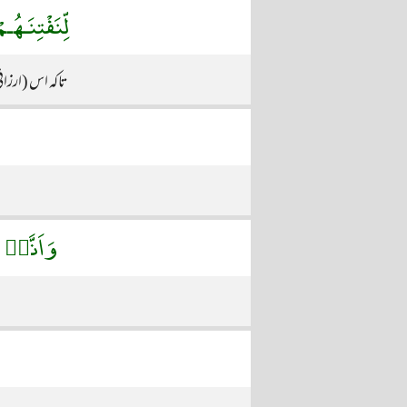
لِّنَفْتِنَـه
تاکہ اس (ارزان
وَاَنَّهٝ ل