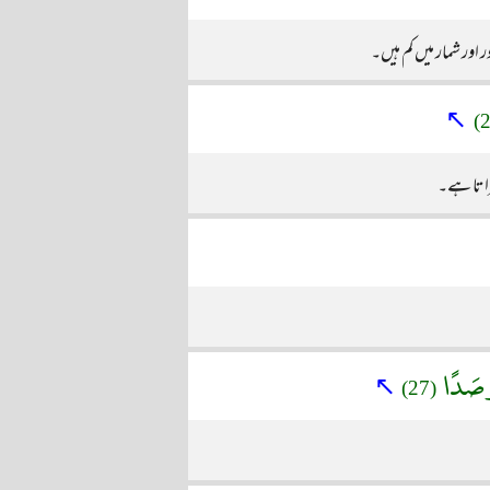
ور شمار میں کم ہیں۔
↖
راتا ہے۔
رَصَدًا
↖
(27)