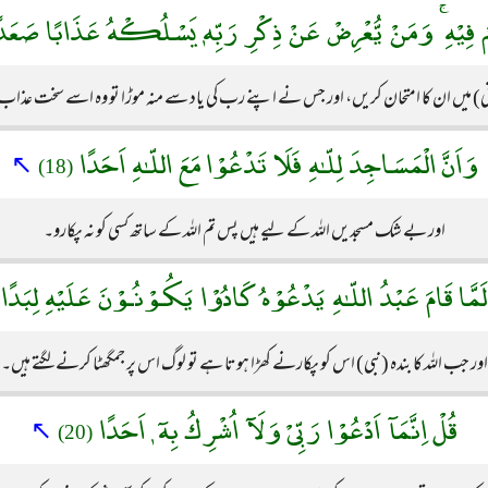
ُـمْ فِيْهِ ۚ وَمَنْ يُّعْرِضْ عَنْ ذِكْرِ رَبِّهٖ يَسْلُكْهُ عَذَابًا صَعَد
ی) میں ان کا امتحان کریں، اور جس نے اپنے رب کی یاد سے منہ موڑا تو وہ اسے سخت عذاب
وَاَنَّ الْمَسَاجِدَ لِلّـٰهِ فَلَا تَدْعُوْا مَعَ اللّـٰهِ اَحَدًا
↖
(18)
اور بے شک مسجدیں اللہ کے لیے ہیں پس تم اللہ کے ساتھ کسی کو نہ پکارو۔
َمَّا قَامَ عَبْدُ اللّـٰهِ يَدْعُوْهُ كَادُوْا يَكُـوْنُـوْنَ عَلَيْهِ لِبَدًا
اور جب اللہ کا بندہ (نبی) اس کو پکارنے کھڑا ہوتا ہے تو لوگ اس پر جمگھٹا کرنے لگتے ہیں۔
قُلْ اِنَّمَآ اَدْعُوْا رَبِّىْ وَلَآ اُشْرِكُ بِهٓ ٖ اَحَدًا
↖
(20)