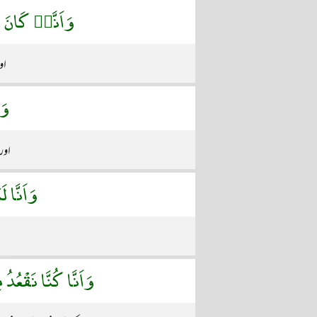
وَاَنَّهٝ كَانَ رِ
او
وَا
اور 
وَاَنَّا 
وَاَنَّا كُنَّا نَقْعُدُ