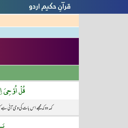
قُلْ اُوْحِىَ اِل
کہہ دو کہ مجھے اس بات کی وحی آئی ہ
يَـه