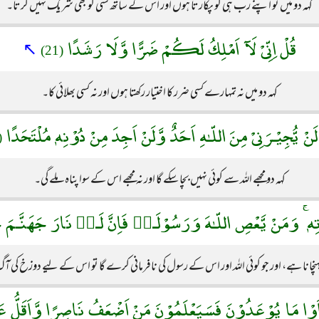
کہہ دو میں تو اپنے رب ہی کو پکارتا ہوں اور اس کے ساتھ کسی کو بھی شریک نہیں کرتا۔
قُلْ اِنِّىْ لَآ اَمْلِكُ لَكُمْ ضَرًّا وَّلَا رَشَدًا
↖
(21)
کہہ دو میں نہ تمہارے کسی ضرر کا اختیار رکھتا ہوں اور نہ کسی بھلائی کا۔
ْ لَنْ يُّجِيْـرَنِىْ مِنَ اللّـٰهِ اَحَدٌ وَّلَنْ اَجِدَ مِنْ دُوْنِهٖ مُلْتَحَدًا
22)
کہہ دو مجھے اللہ سے کوئی نہیں بچا سکے گا اور نہ مجھے اس کے سوا پناہ ملے گی۔
َاتِهٖ ۚ وَمَنْ يَّعْصِ اللّـٰهَ وَرَسُوْلَـهٝ فَاِنَّ لَـهٝ نَارَ جَهَنَّـمَ خ
کم پہنچانا ہے، اور جو کوئی اللہ اور اس کے رسول کی نافرمانی کرے گا تو اس کے لیے دوزخ کی
اَوْا مَا يُوْعَدُوْنَ فَسَيَعْلَمُوْنَ مَنْ اَضْعَفُ نَاصِرًا وَّاَقَلُّ ع