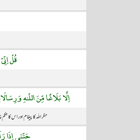
قُلْ اِنِّى
اِلَّا بَلَاغًا مِّنَ اللّـٰهِ وَرِسَال
مگر اللہ کا پیغام اور اس کا ح
حَتّـٰٓى اِذَا رَ