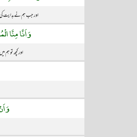
اور جب ہم نے ہدایت کی با
وَاَنَّا مِنَّا ال
اور کچھ تو ہم می
وَاَنْ