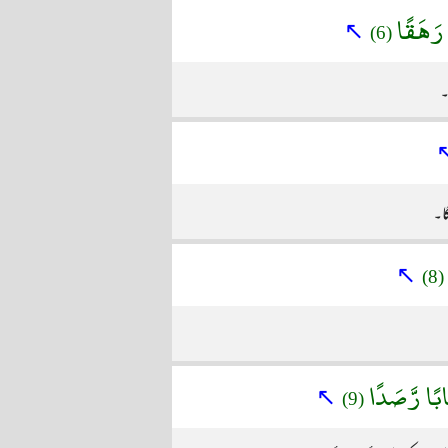
ْ رَهَقًا
↖
(6)
۔
گا۔
↖
(8)
َابًا رَّصَدًا
↖
(9)