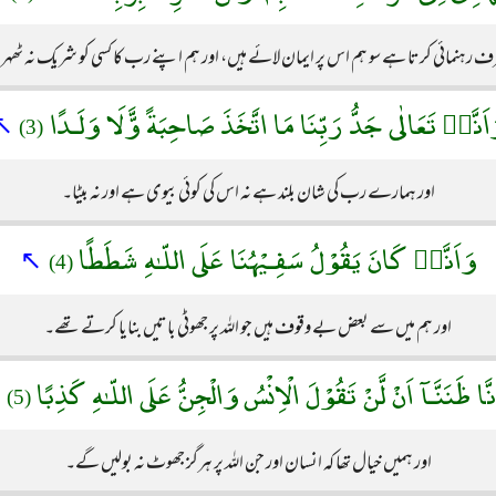
طرف رہنمائی کرتا ہے سو ہم اس پر ایمان لائے ہیں، اور ہم اپنے رب کا کسی کو شریک نہ ٹھ
اَنَّهٝ تَعَالٰى جَدُّ رَبِّنَا مَا اتَّخَذَ صَاحِبَةً وَّّلَا وَلَـدًا
↖
(3)
اور ہمارے رب کی شان بلند ہے نہ اس کی کوئی بیوی ہے اور نہ بیٹا۔
وَاَنَّهٝ كَانَ يَقُوْلُ سَفِـيْهُنَا عَلَى اللّـٰهِ شَطَطًا
↖
(4)
اور ہم میں سے بعض بے وقوف ہیں جو اللہ پر جھوٹی باتیں بنایا کرتے تھے۔
نَّا ظَنَنَّـآ اَنْ لَّنْ تَقُوْلَ الْاِنْسُ وَالْجِنُّ عَلَى اللّـٰهِ كَذِبًا
(5)
اور ہمیں خیال تھا کہ انسان اور جن اللہ پر ہرگز جھوٹ نہ بولیں گے۔