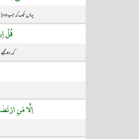
یہاں تک کہ جب وہ (عذ
قُلْ اِن
کہہ دو مج
اِلَّا مَنِ ارْتَض