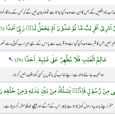
اب) دیکھیں گے جس کا ان سے وعدہ کیا جاتا ہے تو وہ جان لیں گے کہ کس کے مددگار کمزور ا
ْ اَدْرِىٓ اَقَرِيْبٌ مَّا تُوْعَدُوْنَ اَمْ يَجْعَلُ لَـهٝ رَبِّىٓ اَمَدًا
(25)
ھے خبر نہیں جس کا تم سے وعدہ کیا گیا ہے وہ قریب ہے یا اس کے لیے میرا رب کوئی مدت ٹھہ
عَالِمُ الْغَيْبِ فَلَا يُظْهِرُ عَلٰى غَيْبِهٓ ٖ اَحَدًا
↖
(26)
وہ غیب جاننے والا ہے اپنے غائب کی باتوں پر کسی کو واقف نہیں کرتا۔
ٰى مِنْ رَّسُوْلٍ فَاِنَّهٝ يَسْلُكُ مِنْ بَيْنِ يَدَيْهِ وَمِنْ خَلْفِهٖ 
مگر اپنے پسندیدہ رسول کو (بتاتا ہے) پھر اس کے آگے اور پیچھے محافظ مقرر کر دیتا ہے۔