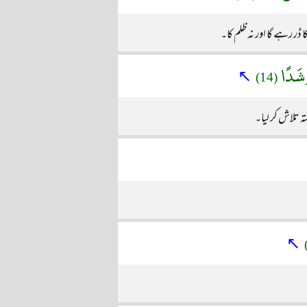
ر رہے گا اور نہ ظلم کا۔
رَشَدًا
↖
(14)
تہ تلاش کر لیا۔
↖