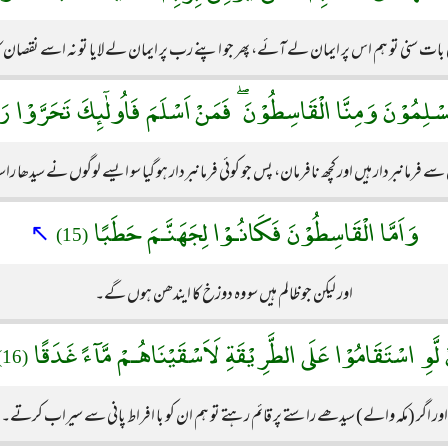
ت سنی تو ہم اس پر ایمان لے آئے، پھر جو اپنے رب پر ایمان لے لایا تو نہ اسے نقصان کا ڈ
ْمُسْلِمُوْنَ وَمِنَّا الْقَاسِطُوْنَ ۖ فَمَنْ اَسْلَمَ فَاُولٰٓئِكَ تَحَرَّوْا 
ں سے فرمانبردار ہیں اور کچھ نافرمان، پس جو کوئی فرمانبردار ہو گیا سو ایسے لوگوں نے سیدھا راس
وَاَمَّا الْقَاسِطُوْنَ فَكَانُـوْا لِجَهَنَّـمَ حَطَبًا
↖
(15)
اور لیکن جو ظالم ہیں سو وہ دوزخ کا ایندھن ہوں گے۔
 لَّوِ اسْتَقَامُوْا عَلَى الطَّرِيْقَةِ لَاَسْقَيْنَاهُـمْ مَّآءً غَدَقًا
(16)
اور اگر (مکہ والے) سیدھے راستے پر قائم رہتے تو ہم ان کو با افراط پانی سے سیراب کرتے۔