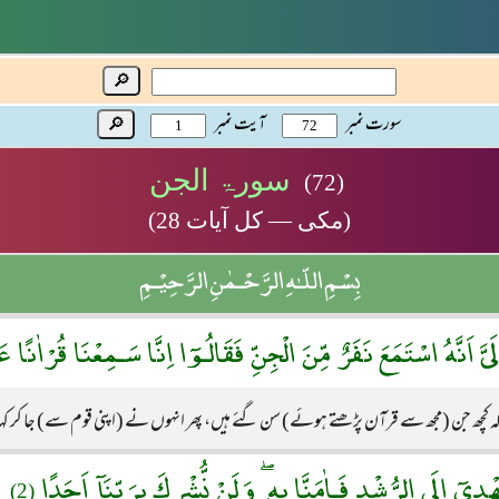
🔎
سورت نمبر
آیت نمبر
🔎
سورۃ الجن
(72)
(مکی — کل آیات 28)
بِسْمِ اللّـٰهِ الرَّحْـمٰنِ الرَّحِيْـمِ
َىَّ اَنَّهُ اسْتَمَعَ نَفَرٌ مِّنَ الْجِنِّ فَقَالُـوٓا اِنَّا سَـمِعْنَا قُرْاٰنًا 
ے کہ کچھ جن (مجھ سے قرآن پڑھتے ہوئے) سن گئے ہیں، پھر انہوں نے (اپنی قوم سے) جا کر ک
ْدِىٓ اِلَى الرُّشْدِ فَـاٰمَنَّا بِهٖ ۖ وَلَنْ نُّشْرِكَ بِرَبِّنَآ اَحَدًا
↖
(2)