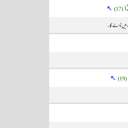
ًا
↖
(17)
 میں ڈالے گا۔
↖
(19)