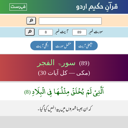
🔎
سورت نمبر
آیت نمبر
🔎
پچھلی آیت
مکمل سورت
اگلی آیت
سورۃ الفجر
(89)
(مکی — کل آیات 30)
اَلَّتِىْ لَمْ يُخْلَقْ مِثْلُـهَا فِى الْبِلَادِ
(8)
کہ ان جیسا شہروں میں پیدا نہیں کیا گیا۔