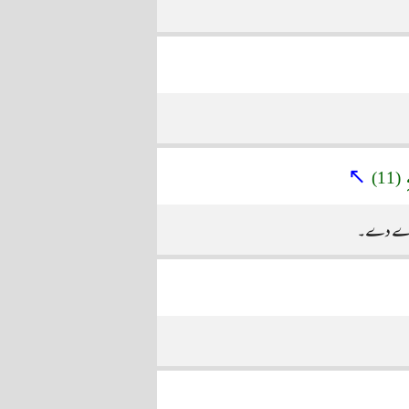
ِ
↖
(11)
کو دے دے۔