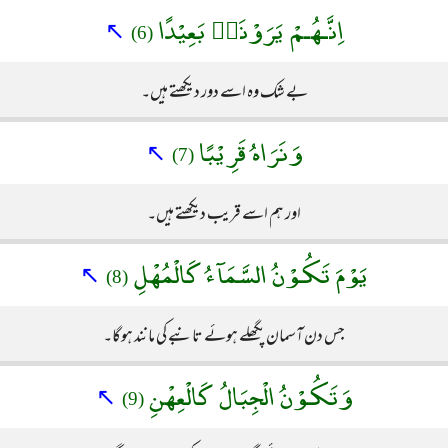
اِنَّـهُـمْ يَرَوْنَهٝ بَعِيْدًا
↖
(6)
بے شک وہ اسے دور دیکھتے ہیں۔
وَنَرَاهُ قَرِيْبًا
↖
(7)
اور ہم اسے قریب دیکھتے ہیں۔
يَوْمَ تَكُـوْنُ السَّمَآءُ كَالْمُهْلِ
↖
(8)
جس دن آسمان پگھلے ہوئے تانبے کی مانند ہوگا۔
وَتَكُـوْنُ الْجِبَالُ كَالْعِهْنِ
↖
(9)