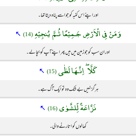
اور اپنے اس کنبہ کو جو اسے پناہ دیتا تھا۔
وَمَنْ فِى الْاَرْضِ جَـمِيْعًا ثُـمَّ يُنجِيْهِ
↖
(14)
اور ان سب کو جو زمین میں ہیں پھر اپنے آپ کو بچا لے۔
كَلَّا ۖ اِنَّـهَا لَظٰى
↖
(15)
ہرگز نہیں بے شک وہ تو ایک آگ ہے۔
نَزَّاعَةً لِّلشَّوٰى
↖
(16)
کھالوں کو اتارنے والی۔