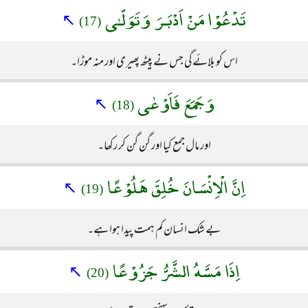
تَدْعُوْا مَنْ اَدْبَـرَ وَتَوَلّـٰى
↖
(17)
اس کو بلائے گی جس نے پیٹھ پھیری اور منہ موڑا۔
وَجَمَعَ فَاَوْعٰى
↖
(18)
اور مال جمع کیا اور گن گن کر رکھا۔
اِنَّ الْاِنْسَانَ خُلِقَ هَلُوْعًا
↖
(19)
بے شک انسان کم ہمت پیدا ہوا ہے۔
اِذَا مَسَّهُ الشَّرُّ جَزُوْعًا
↖
(20)