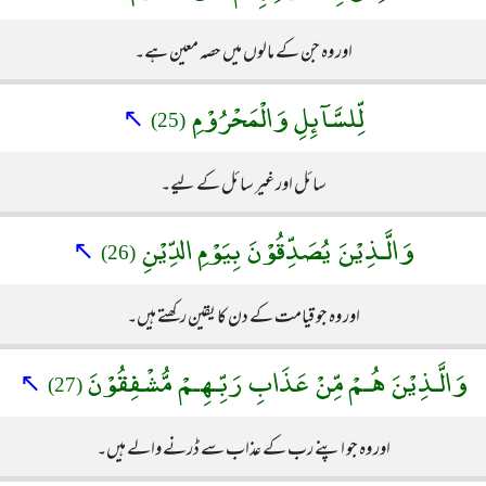
اور وہ جن کے مالوں میں حصہ معین ہے۔
لِّلسَّآئِلِ وَالْمَحْرُوْمِ
↖
(25)
سائل اور غیر سائل کے لیے۔
وَالَّـذِيْنَ يُصَدِّقُوْنَ بِيَوْمِ الدِّيْنِ
↖
(26)
اور وہ جو قیامت کے دن کا یقین رکھتے ہیں۔
وَالَّـذِيْنَ هُـمْ مِّنْ عَذَابِ رَبِّـهِـمْ مُّشْفِقُوْنَ
↖
(27)
اور وہ جو اپنے رب کے عذاب سے ڈرنے والے ہیں۔