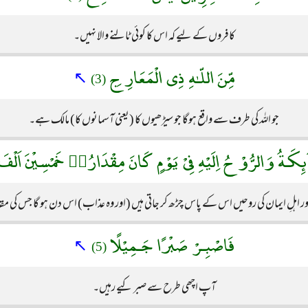
کافروں کے لیے کہ اس کا کوئی ٹالنے والا نہیں۔
مِّنَ اللّـٰهِ ذِى الْمَعَارِجِ
↖
(3)
جو اللہ کی طرف سے واقع ہوگا جو سیڑھیوں کا (یعنی آسمانوں کا) مالک ہے۔
ئِكَـةُ وَالرُّوْحُ اِلَيْهِ فِىْ يَوْمٍ كَانَ مِقْدَارُهٝ خَمْسِيْنَ اَلْف
اہلِ ایمان کی روحیں اس کے پاس چڑھ کر جاتی ہیں (اور وہ عذاب) اس دن ہو گا جس کی م
فَاصْبِـرْ صَبْرًا جَـمِيْلًا
↖
(5)
آپ اچھی طرح سے صبر کیے رہیں۔