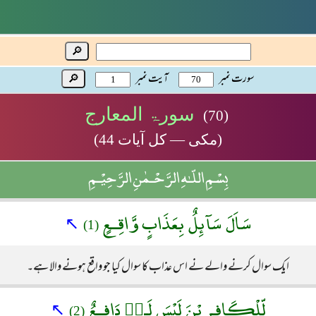
🔎
سورت نمبر
آیت نمبر
🔎
سورۃ المعارج
(70)
(مکی — کل آیات 44)
بِسْمِ اللّـٰهِ الرَّحْـمٰنِ الرَّحِيْـمِ
سَاَلَ سَآئِلٌ بِعَذَابٍ وَّاقِــعٍ
↖
(1)
ایک سوال کرنے والے نے اس عذاب کا سوال کیا جو واقع ہونے والا ہے۔
لِّلْكَافِـرِيْنَ لَيْسَ لَـهٝ دَافِــعٌ
↖
(2)