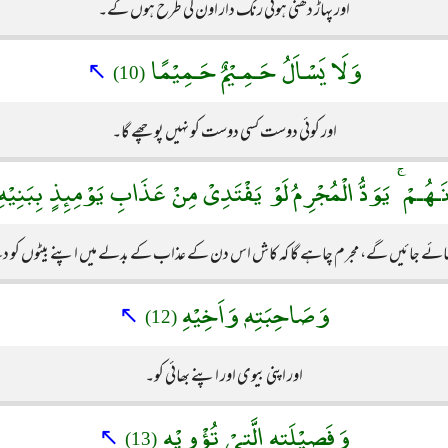
اور پہاڑ دھنی ہوئی رنگ دار اون کی طرح ہوں گے۔
وَلَا يَسْاَلُ حَـمِـيْمٌ حَـمِيْمًا
↖
(10)
اور کوئی دوست کسی دوست کو نہیں پوچھے گا۔
َـهُـمْ ۚ يَوَدُّ الْمُجْرِمُ لَوْ يَفْتَدِىْ مِنْ عَذَابِ يَوْمِئِذٍ بِبَنِيْه
کھائے جائیں گے، مجرم چاہے گا کہ کاش اس دن کے عذاب کے بدلے میں اپنے بیٹوں 
وَصَاحِبَتِهٖ وَاَخِيْهِ
↖
(12)
اور اپنی بیوی اور اپنے بھائی کو۔
وَفَصِيْلَتِهِ الَّتِىْ تُؤْوِيْهِ
↖
(13)