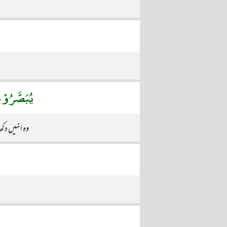
يُبَصَّرُوْن
وہ انہیں د