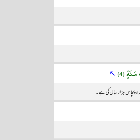
َ سَنَةٍ
↖
(4)
قدار پچاس ہزار سال کی ہے۔