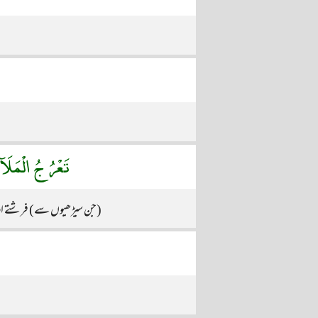
تَعْرُجُ الْمَلَآ
(جن سیڑھیوں سے) فرشتے اور 