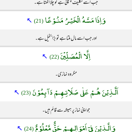
جب اسے تکلیف پہنچتی ہے تو چلا اٹھتا ہے۔
وَاِذَا مَسَّهُ الْخَيْـرُ مَنُـوْعًا
↖
(21)
اور جب اسے مال ملتا ہے تو بڑا بخیل ہے۔
اِلَّا الْمُصَلِّيْنَ
↖
(22)
مگر وہ نمازی۔
اَلَّـذِيْنَ هُـمْ عَلٰى صَلَاتِـهِـمْ دَآئِمُوْنَ
↖
(23)
جو اپنی نماز پر ہمیشہ سے قائم ہیں۔
وَالَّـذِيْنَ فِىٓ اَمْوَالِـهِـمْ حَقٌّ مَّعْلُوْمٌ
↖
(24)