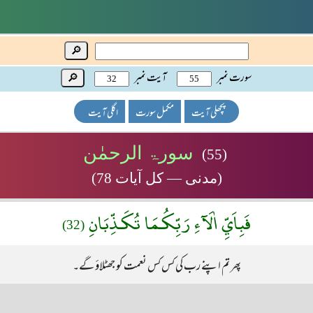
🔎
سورت نمبر
آیت نمبر
🔎
پچھلی آیت
مکمل سورت
اگلی آیت
سورۃ الرحمٰن
(55)
(مدنی — کل آیات 78)
فَبِاَيِّ اٰلَآءِ رَبِّكُـمَا تُكَـذِّبَانِ
(32)
پھر تم اپنے رب کی کس کس نعمت کو جھٹلاؤ گے۔