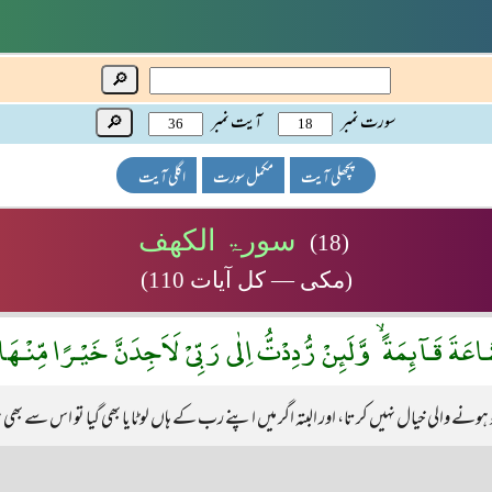
🔎
سورت نمبر
آیت نمبر
🔎
پچھلی آیت
مکمل سورت
اگلی آیت
سورۃ الکھف
(18)
(مکی — کل آیات 110)
اعَةَ قَـآئِمَةً ۙ وَّلَئِنْ رُّدِدْتُّ اِلٰى رَبِّىْ لَاَجِدَنَّ خَيْـرًا مِّنْـهَا
ہونے والی خیال نہیں کرتا، اور البتہ اگر میں اپنے رب کے ہاں لوٹایا بھی گیا تو اس سے بھی ب