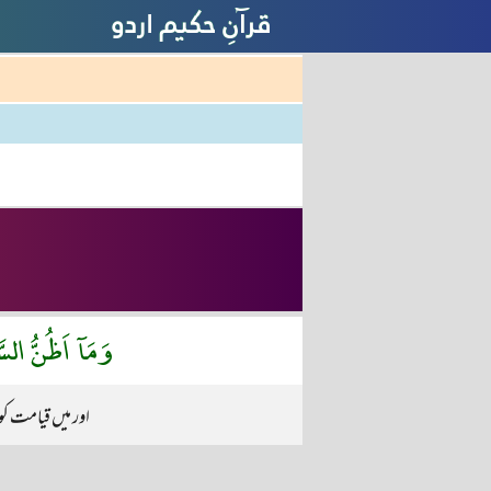
وَمَآ اَظُنُّ السَّ
اور میں قیامت کو 