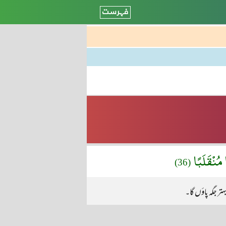
 مُنْقَلَبًا
(36)
ہتر جگہ پاؤں گا۔