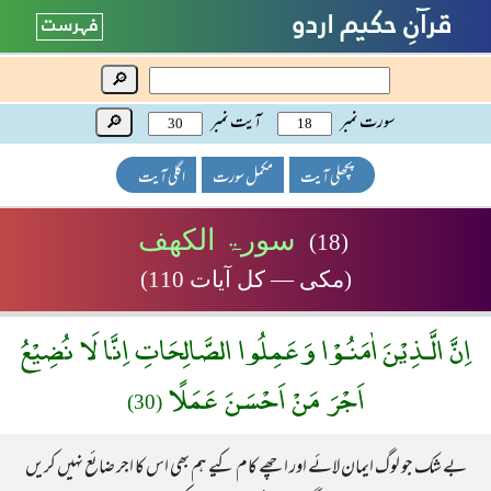
🔎
سورت نمبر
آیت نمبر
🔎
پچھلی آیت
مکمل سورت
اگلی آیت
سورۃ الکھف
(18)
(مکی — کل آیات 110)
اِنَّ الَّـذِيْنَ اٰمَنُـوْا وَعَمِلُوا الصَّالِحَاتِ اِنَّا لَا نُضِيْعُ
اَجْرَ مَنْ اَحْسَنَ عَمَلًا
(30)
بے شک جو لوگ ایمان لائے اور اچھے کام کیے ہم بھی اس کا اجر ضائع نہیں کریں