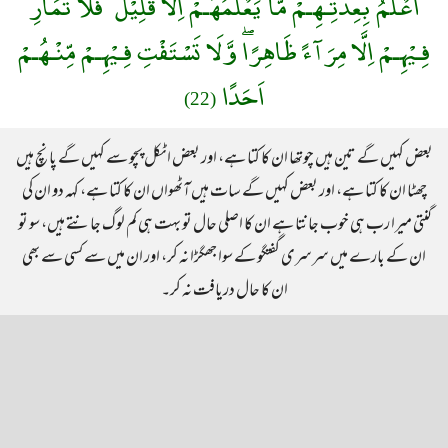
اَعْلَمُ بِعِدَّتِـهِـمْ مَّا يَعْلَمُهُـمْ اِلَّا قَلِيْلٌ ۗ فَلَا تُمَارِ
فِـيْهِـمْ اِلَّا مِرَآءً ظَاهِرًاۖ وَّلَا تَسْتَفْتِ فِـيْهِـمْ مِّنْـهُـمْ
اَحَدًا
(22)
بعض کہیں گے تین ہیں چوتھا ان کا کتا ہے، اور بعض اٹکل پچو سے کہیں گے پانچ ہیں
چھٹا ان کا کتا ہے، اور بعض کہیں گے سات ہیں آٹھواں ان کا کتا ہے، کہہ دو ان کی
گنتی میرا رب ہی خوب جانتا ہے ان کا اصلی حال تو بہت ہی کم لوگ جانتے ہیں، سو تو
ان کے بارے میں سرسری گفتگو کے سوا جھگڑا نہ کر، اور ان میں سے کسی سے بھی
ان کا حال دریافت نہ کر۔