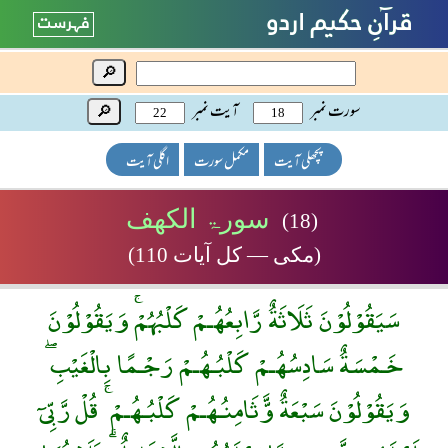
🔎
سورت نمبر
آیت نمبر
🔎
پچھلی آیت
مکمل سورت
اگلی آیت
سورۃ الکھف
(18)
(مکی — کل آیات 110)
سَيَقُوْلُوْنَ ثَلَاثَةٌ رَّابِعُهُـمْ كَلْبُهُمْۚ وَيَقُوْلُوْنَ
خَـمْسَةٌ سَادِسُهُـمْ كَلْبُـهُـمْ رَجْـمًا بِالْغَيْبِ ۖ
وَيَقُوْلُوْنَ سَبْعَةٌ وَّّثَامِنُـهُـمْ كَلْبُـهُـمْ ۚ قُلْ رَّبِّىٓ