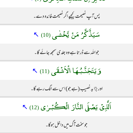
پس آپ نصیحت کیجیے اگر نصیحت فائدہ دے۔
سَيَذَّكَّرُ مَنْ يَّخْشٰى
↖
(10)
جو اللہ سے ڈرتا ہے وہ جلدی سمجھ جائے گا۔
وَيَتَجَنَّـبُـهَا الْاَشْقَى
↖
(11)
اور بڑا بد نصیب (ہے جو) اس سے الگ رہے گا۔
اَلَّذِىْ يَصْلَى النَّارَ الْكُبْـرٰى
↖
(12)
جو سخت آگ میں داخل ہوگا۔