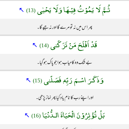
ثُـمَّ لَا يَمُوْتُ فِيْـهَا وَلَا يَحْيٰى
↖
(13)
پھر اس میں نہ تو مرے گا اور نہ جیے گا۔
قَدْ اَفْلَحَ مَنْ تَزَكّـٰى
↖
(14)
بے شک وہ کامیاب ہوا جو پاک ہو گیا۔
وَذَكَـرَ اسْـمَ رَبِّهٖ فَصَلّـٰى
↖
(15)
اور اپنے رب کا نام یاد کیا پھر نماز پڑھی۔
بَلْ تُؤْثِرُوْنَ الْحَيَاةَ الـدُّنْيَا
↖
(16)