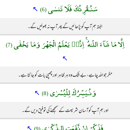
سَنُـقْرِئُكَ فَلَا تَنسٰى
↖
(6)
البتہ ہم آپ کو پڑھائیں گے پھر آپ نہ بھولیں گے۔
اِلَّا مَا شَآءَ اللّـٰهُ ۚ اِنَّهٝ يَعْلَمُ الْجَهْرَ وَمَا يَخْفٰى
(7)
↖
مگر جو اللہ چاہے، بے شک وہ ہر ظاہر اور چھپی بات کو جانتا ہے۔
وَنُـيَسِّرُكَ لِلْيُسْرٰى
↖
(8)
اور ہم آپ کو آسان شریعت کے سمجھنے کی توفیق دیں گے۔
فَذَكِّرْ اِنْ نَّفَعَتِ الـذِّكْرٰى
↖
(9)