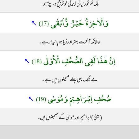
بلکہ تم تو دنیا کی زندگی کو ترجیح دیتے ہو۔
وَالْاٰخِرَةُ خَيْـرٌ وَّّاَبْقٰى
↖
(17)
حالانکہ آخرت بہتر اور زیادہ پائیدار ہے۔
اِنَّ هٰذَا لَفِى الصُّحُفِ الْاُوْلٰى
↖
(18)
بے شک یہی پہلے صحیفوں میں ہے۔
صُحُفِ اِبْـرَاهِـيْمَ وَمُوْسٰى
↖
(19)
(یعنی) ابراھیم اور موسٰی کے صحیفوں میں۔