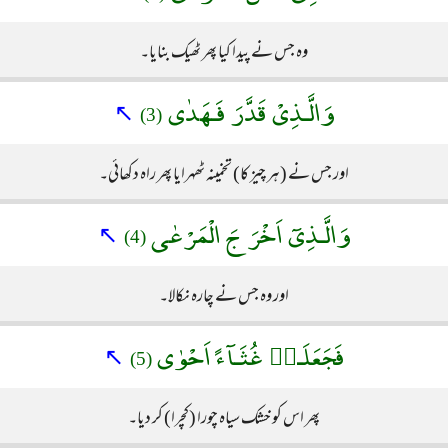
وہ جس نے پیدا کیا پھر ٹھیک بنایا۔
وَالَّـذِىْ قَدَّرَ فَـهَدٰى
↖
(3)
اور جس نے (ہر چیز کا) تخمینہ ٹھہرایا پھر راہ دکھائی۔
وَالَّـذِىٓ اَخْرَجَ الْمَرْعٰى
↖
(4)
اور وہ جس نے چارہ نکالا۔
فَجَعَلَـهٝ غُثَـآءً اَحْوٰى
↖
(5)
پھر اس کو خشک سیاہ چورا (کچرا) کر دیا۔