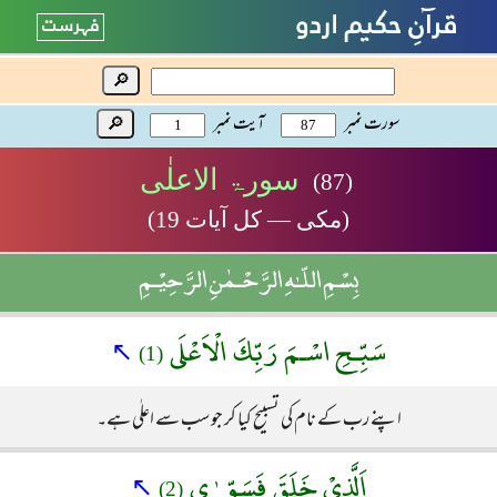
🔎
سورت نمبر
آیت نمبر
🔎
سورۃ الاعلٰی
(87)
(مکی — کل آیات 19)
بِسْمِ اللّـٰهِ الرَّحْـمٰنِ الرَّحِيْـمِ
سَبِّـحِ اسْـمَ رَبِّكَ الْاَعْلَى
↖
(1)
اپنے رب کے نام کی تسبیح کیا کر جو سب سے اعلٰی ہے۔
اَلَّذِىْ خَلَقَ فَسَوّ ٰ ى
↖
(2)