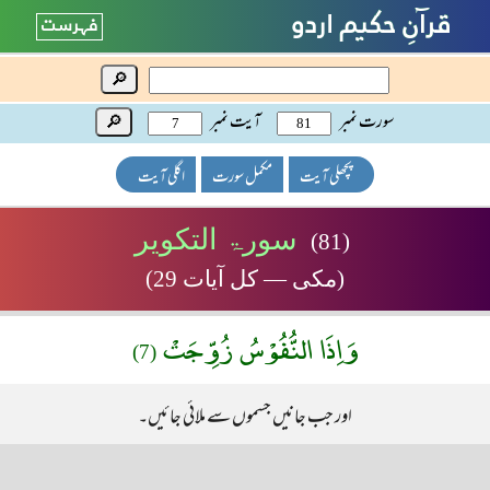
🔎
سورت نمبر
آیت نمبر
🔎
پچھلی آیت
مکمل سورت
اگلی آیت
سورۃ التکویر
(81)
(مکی — کل آیات 29)
وَاِذَا النُّفُوْسُ زُوِّجَتْ
(7)
اور جب جانیں جسموں سے ملائی جائیں۔