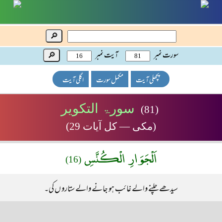
🔎
سورت نمبر
آیت نمبر
🔎
پچھلی آیت
مکمل سورت
اگلی آیت
سورۃ التکویر
(81)
(مکی — کل آیات 29)
اَلْجَوَارِ الْكُنَّسِ
(16)
سیدھے چلنے والے غائب ہو جانے والے ستارو ں کی۔