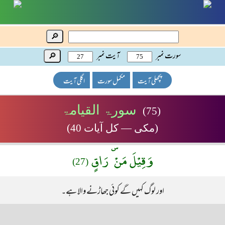
🔎
سورت نمبر
آیت نمبر
🔎
پچھلی آیت
مکمل سورت
اگلی آیت
سورۃ القیامۃ
(75)
(مکی — کل آیات 40)
وَقِيْلَ مَنْ ۜ رَاقٍ
(27)
اور لوگ کہیں گے کوئی جھاڑنے والا ہے۔