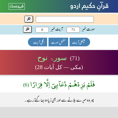
🔎
سورت نمبر
آیت نمبر
🔎
پچھلی آیت
مکمل سورت
اگلی آیت
سورۃ نوح
(71)
(مکی — کل آیات 28)
فَلَمْ يَزِدْهُـمْ دُعَآئِىٓ اِلَّا فِرَارًا
(6)
پھر وہ میرے بلانے سے اور بھی زیادہ بھاگتے رہے۔