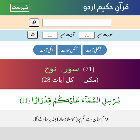
🔎
سورت نمبر
آیت نمبر
🔎
پچھلی آیت
مکمل سورت
اگلی آیت
سورۃ نوح
(71)
(مکی — کل آیات 28)
يُـرْسِلِ السَّمَآءَ عَلَيْكُمْ مِّدْرَارًا
(11)
وہ آسمان سے تم پر (موسلا دھار) مینہ برسائے گا۔