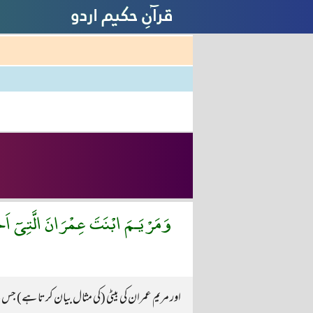
وَمَرْيَـمَ ابْنَتَ عِمْرَانَ الَّتِىٓ اَ
اور مریم عمران کی بیٹی (کی مثال بیان کرتا ہے) جس 