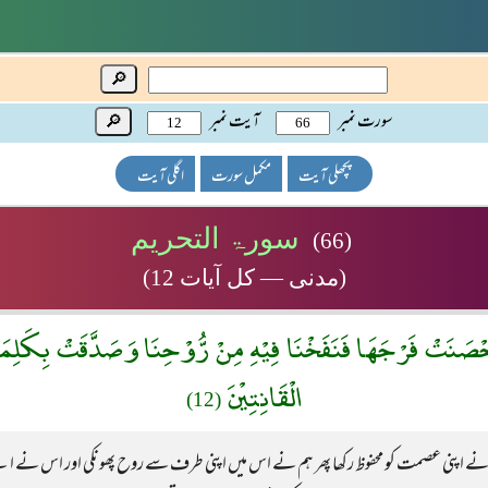
🔎
سورت نمبر
آیت نمبر
🔎
پچھلی آیت
مکمل سورت
اگلی آیت
سورۃ التحریم
(66)
(مدنی — کل آیات 12)
حْصَنَتْ فَرْجَهَا فَنَفَخْنَا فِيْهِ مِنْ رُّوْحِنَا وَصَدَّقَتْ بِكَلِم
الْقَانِتِيْنَ
(12)
نے اپنی عصمت کو محفوظ رکھا پھر ہم نے اس میں اپنی طرف سے روح پھونکی اور اس نے اپنے ر