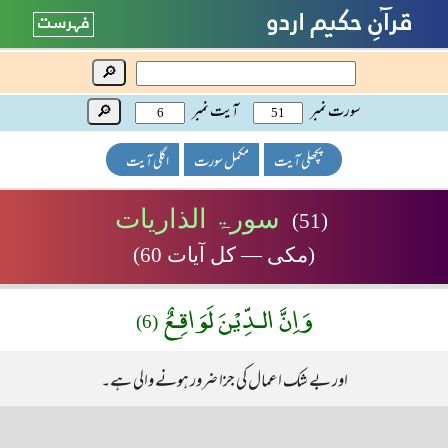
🔎
سورت نمبر
آیت نمبر
🔎
پچھلی آیت
مکمل سورت
اگلی آیت
سورۃ الذاریات
(51)
(مکی — کل آیات 60)
وَاِنَّ الـدِّيْنَ لَوَاقِـعٌ
(6)
اور بے شک اعمال کی جزا ضرور ہونے والی ہے۔