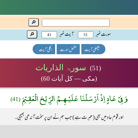
🔎
سورت نمبر
آیت نمبر
🔎
پچھلی آیت
مکمل سورت
اگلی آیت
سورۃ الذاریات
(51)
(مکی — کل آیات 60)
وَفِىْ عَادٍ اِذْ اَرْسَلْنَا عَلَيْـهِـمُ الرِّيْحَ الْعَقِـيْمَ
(41)
اور قوم عاد میں بھی (عبرت ہے) جب ہم نے ان پر سخت آندھی بھیجی۔