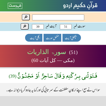
🔎
سورت نمبر
آیت نمبر
🔎
پچھلی آیت
مکمل سورت
اگلی آیت
سورۃ الذاریات
(51)
(مکی — کل آیات 60)
فَـتَوَلّـٰى بِـرُكْنِهٖ وَقَالَ سَاحِرٌ اَوْ مَجْنُـوْنٌ
(39)
سو اس نے مع اپنے ارکانِ سلطنت کے سرتابی کی اور کہا یہ جادوگر یا دیوانہ ہے۔