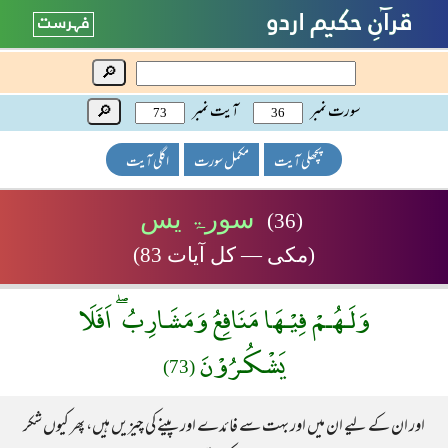
🔎
سورت نمبر
آیت نمبر
🔎
پچھلی آیت
مکمل سورت
اگلی آیت
سورۃ یس
(36)
(مکی — کل آیات 83)
وَلَـهُـمْ فِيْـهَا مَنَافِعُ وَمَشَارِبُ ۖ اَفَلَا
يَشْكُـرُوْنَ
(73)
اور ان کے لیے ان میں اور بہت سے فائدے اور پینے کی چیزیں ہیں، پھر کیوں شکر