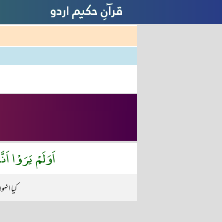
اَوَلَمْ يَرَوْا اَن
کیا انہ