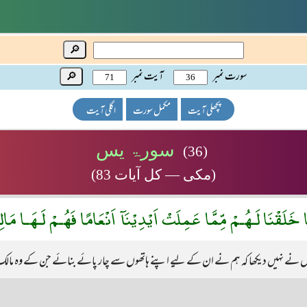
🔎
سورت نمبر
آیت نمبر
🔎
پچھلی آیت
مکمل سورت
اگلی آیت
سورۃ یس
(36)
(مکی — کل آیات 83)
َّا خَلَقْنَا لَـهُـمْ مِّمَّا عَمِلَتْ اَيْدِيْنَآ اَنْعَامًا فَهُـمْ لَـهَـا
وں نے نہیں دیکھا کہ ہم نے ان کے لیے اپنے ہاتھوں سے چار پائے بنائے جن کے وہ مال