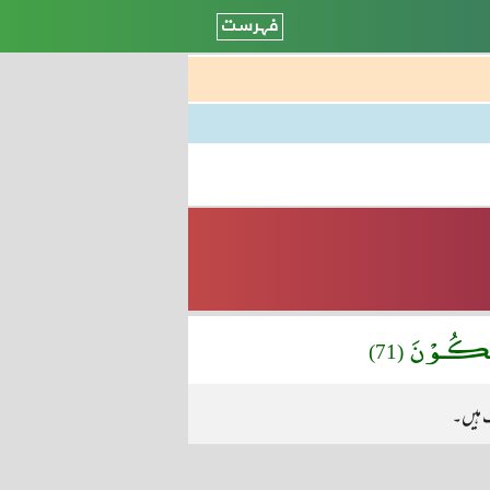
 مَالِكُـوْنَ
(71)
ک ہیں۔