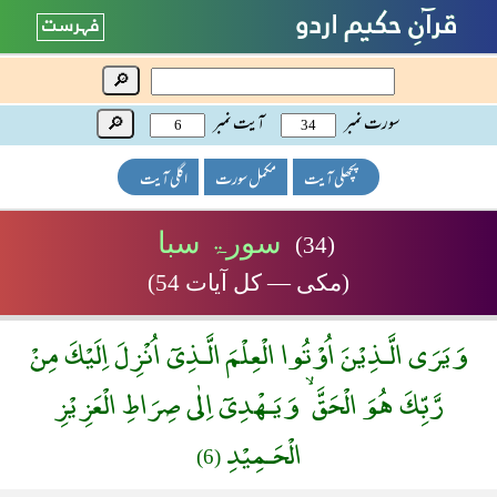
🔎
سورت نمبر
آیت نمبر
🔎
پچھلی آیت
مکمل سورت
اگلی آیت
سورۃ سبا
(34)
(مکی — کل آیات 54)
وَيَرَى الَّـذِيْنَ اُوْتُوا الْعِلْمَ الَّـذِىٓ اُنْزِلَ اِلَيْكَ مِنْ
رَّبِّكَ هُوَ الْحَقَّ ۙ وَيَـهْدِىٓ اِلٰى صِرَاطِ الْعَزِيْزِ
الْحَـمِيْدِ
(6)