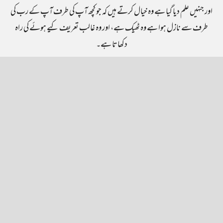
اور جنہیں علم دیا گیا ہے وہ خیال کرتے ہیں کہ جو کچھ آپ کی طرف آپ کے رب کی
طرف سے نازل ہوا ہے وہ ٹھیک ہے، اور وہ غالب تعریف کیے ہوئے کی راہ
دکھاتا ہے۔