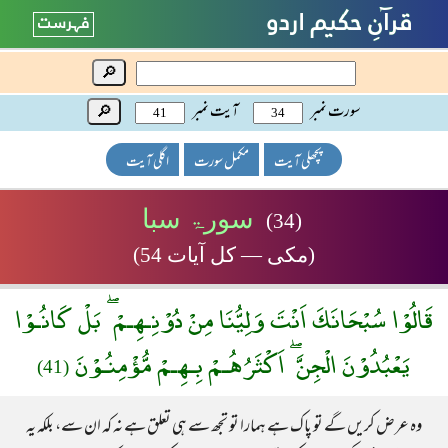
🔎
سورت نمبر
آیت نمبر
🔎
پچھلی آیت
مکمل سورت
اگلی آیت
سورۃ سبا
(34)
(مکی — کل آیات 54)
قَالُوْا سُبْحَانَكَ اَنْتَ وَلِيُّنَا مِنْ دُوْنِـهِـمْ ۖ بَلْ كَانُـوْا
يَعْبُدُوْنَ الْجِنَّ ۖ اَكْثَرُهُـمْ بِـهِـمْ مُّؤْمِنُـوْنَ
(41)
وہ عرض کریں گے تو پاک ہے ہمارا تو تجھ سے ہی تعلق ہے نہ کہ ان سے، بلکہ یہ