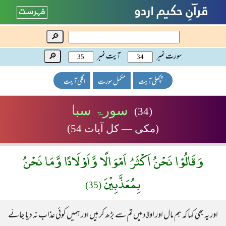
🔎
سورت نمبر
آیت نمبر
🔎
پچھلی آیت
مکمل سورت
اگلی آیت
سورۃ سبا
(34)
(مکی — کل آیات 54)
وَقَالُوْا نَحْنُ اَكْثَرُ اَمْوَالًا وَّاَوْلَادًا وَّمَا نَحْنُ
بِمُعَذَّبِيْنَ
(35)
اور یہ بھی کہا کہ ہم مال اور اولاد میں تم سے بڑھ کر ہیں اور ہمیں کوئی عذاب نہ دیا جائے