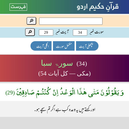
🔎
سورت نمبر
آیت نمبر
🔎
پچھلی آیت
مکمل سورت
اگلی آیت
سورۃ سبا
(34)
(مکی — کل آیات 54)
وَيَقُوْلُوْنَ مَتٰى هٰذَا الْوَعْدُ اِنْ كُنْتُـمْ صَادِقِيْنَ
(29)
اور کہتے ہیں یہ وعدہ کب ہے اگر تم سچے ہو۔