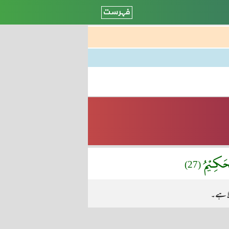
ْحَكِـيْمُ
(27)
الا ہے۔