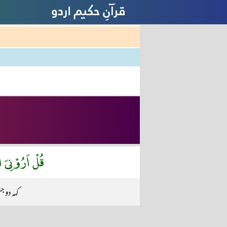
قُلْ اَرُوْنِىَ ا
کہہ دو ج