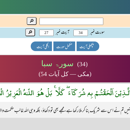
🔎
سورت نمبر
آیت نمبر
🔎
پچھلی آیت
مکمل سورت
اگلی آیت
سورۃ سبا
(34)
(مکی — کل آیات 54)
لَّـذِيْنَ اَلْحَقْتُـمْ بِهٖ شُرَكَآءَ ۖ كَلَّا ۚ بَلْ هُوَ اللّـٰهُ الْعَزِيْزُ ال
نہیں تم نے اس سے شریک بنا کر ملا رکھا ہے، مجھے بھی تو دکھاؤ، بلکہ وہی اللہ غالب حکمت و