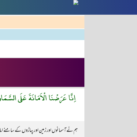
اِنَّا عَرَضْنَا الْاَمَانَةَ عَلَى السَّمَا
ہم نے آسمانوں اور زمین اور پہاڑوں کے سامنے امان