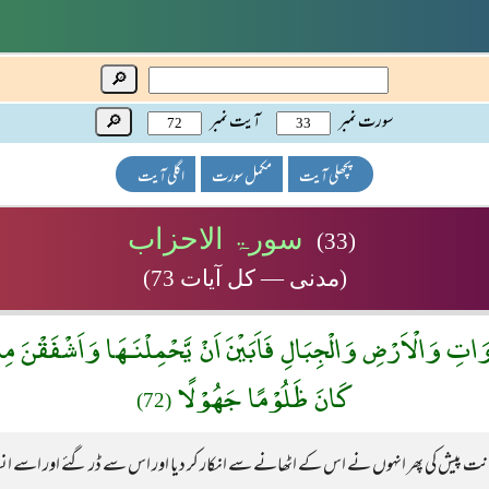
🔎
سورت نمبر
آیت نمبر
🔎
پچھلی آیت
مکمل سورت
اگلی آیت
سورۃ الاحزاب
(33)
(مدنی — کل آیات 73)
وَاتِ وَالْاَرْضِ وَالْجِبَالِ فَاَبَيْنَ اَنْ يَّحْمِلْنَـهَا وَاَشْفَقْنَ مِ
كَانَ ظَلُوْمًا جَهُوْلًا
(72)
ت پیش کی پھر انہوں نے اس کے اٹھانے سے انکار کر دیا اور اس سے ڈر گئے اور اسے انسان