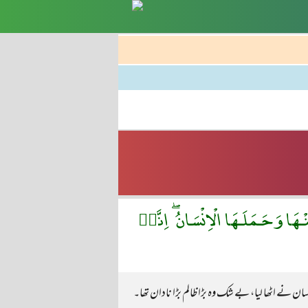
نْـهَا وَحَـمَلَـهَا الْاِنْسَانُ ۖ اِنَّهٝ
 نے اٹھا لیا، بے شک وہ بڑا ظالم بڑا نادان تھا۔