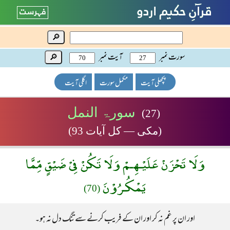
🔎
سورت نمبر
آیت نمبر
🔎
پچھلی آیت
مکمل سورت
اگلی آیت
سورۃ النمل
(27)
(مکی — کل آیات 93)
وَلَا تَحْزَنْ عَلَيْـهِـمْ وَلَا تَكُنْ فِىْ ضَيْقٍ مِّمَّا
يَمْكُـرُوْنَ
(70)
اور ان پر غم نہ کر اور ان کے فریب کرنے سے تنگ دل نہ ہو۔