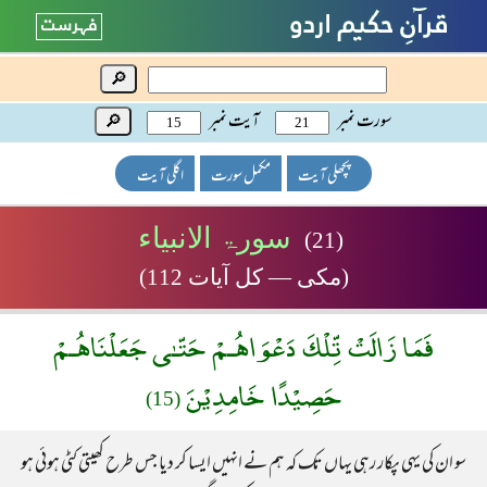
🔎
سورت نمبر
آیت نمبر
🔎
پچھلی آیت
مکمل سورت
اگلی آیت
سورۃ الانبیاء
(21)
(مکی — کل آیات 112)
فَمَا زَالَتْ تِّلْكَ دَعْوَاهُـمْ حَتّـٰى جَعَلْنَاهُـمْ
حَصِيْدًا خَامِدِيْنَ
(15)
سو ان کی یہی پکار رہی یہاں تک کہ ہم نے انہیں ایسا کر دیا جس طرح کھیتی کٹی ہوئی ہو