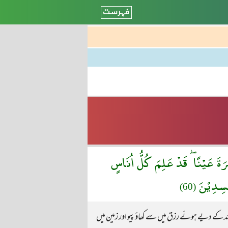
ةَ عَيْنًا ۖ قَدْ عَلِمَ كُلُّ اُنَاسٍ
فْسِدِيْنَ
(60)
 اللہ کے دیے ہوئے رزق میں سے کھاؤ پیو اور زمین میں