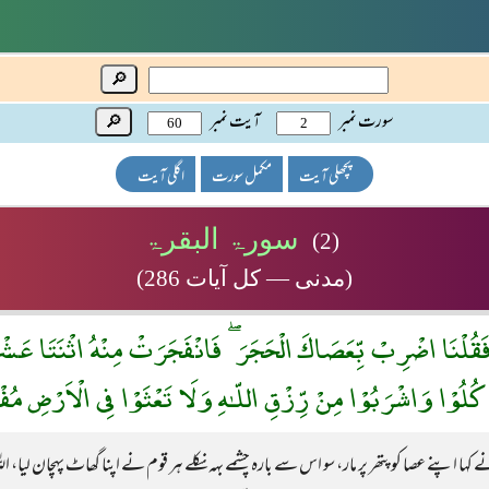
🔎
سورت نمبر
آیت نمبر
🔎
پچھلی آیت
مکمل سورت
اگلی آیت
سورۃ البقرۃ
(2)
(مدنی — کل آیات 286)
قُلْنَا اضْرِبْ بِّعَصَاكَ الْحَجَرَ ۖ فَانْفَجَرَتْ مِنْهُ اثْنَتَا عَشْرَ
 كُلُوْا وَاشْرَبُوْا مِنْ رِّزْقِ اللّـٰهِ وَلَا تَعْثَوْا فِى الْاَرْضِ مُ
 کہا اپنے عصا کو پتھر پر مار، سو اس سے بارہ چشمے بہہ نکلے ہر قوم نے اپنا گھاٹ پہچان لیا،