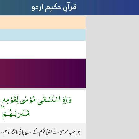
وَاِذِ اسْتَسْقٰى مُوْسٰى لِقَوْمِهٖ فَ
مَّشْرَبَـهُـمْ ۖ
پھر جب موسیٰ نے اپنی قوم کے لیے پانی مانگا تو ہم نے