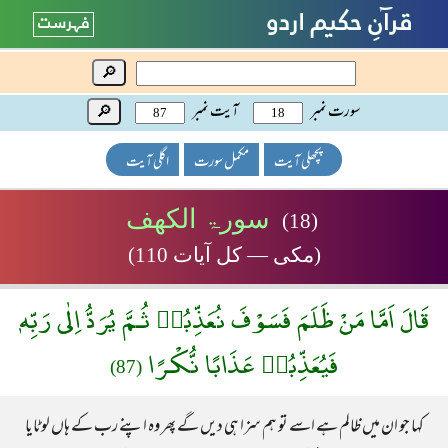
🔎
سورت نمبر
آیت نمبر
🔎
پچھلی آیت
مکمل سورت
اگلی آیت
سورۃ الکھف
(18)
(مکی — کل آیات 110)
قَالَ اَمَّا مَنْ ظَلَمَ فَسَوْفَ نُعَذِّبُهٝ ثُـمَّ يُرَدُّ اِلٰى رَبِّهٖ
فَيُعَذِّبُهٝ عَذَابًا نُّكْـرًا
(87)
کہا جو ان میں ظالم ہے اسے تو ہم سزا ہی دیں گے پھر وہ اپنے رب کے ہاں لوٹایا