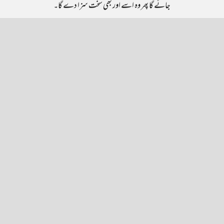
جائے گا پھر وہ اسے اور بھی سخت سزا دے گا۔