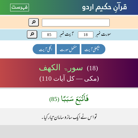
🔎
سورت نمبر
آیت نمبر
🔎
پچھلی آیت
مکمل سورت
اگلی آیت
سورۃ الکھف
(18)
(مکی — کل آیات 110)
فَاَتْبَعَ سَبَبًا
(85)
تو اس نے ایک ساز و سامان تیار کیا۔