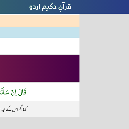
قَالَ اِنْ سَاَل
کہا اگراس کے بعد 