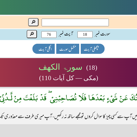
🔎
سورت نمبر
آیت نمبر
🔎
پچھلی آیت
مکمل سورت
اگلی آیت
سورۃ الکھف
(18)
(مکی — کل آیات 110)
ْتُكَ عَنْ شَىْءٍ بَعْدَهَا فَلَا تُصَاحِبْنِىْ ۖ قَدْ بَلَغْتَ مِنْ لَّـدُنِّ
میں آپ سے کسی چیز کا سوال کروں تو مجھے ساتھ نہ رکھیں، آپ میری طرف سے معذوری ت