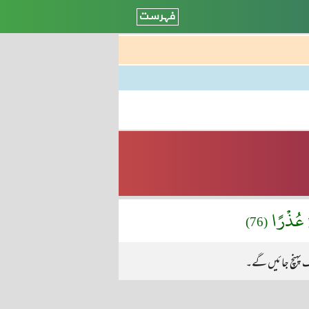
ىْ عُذْرًا
(76)
ک پہنچ جائیں گے۔