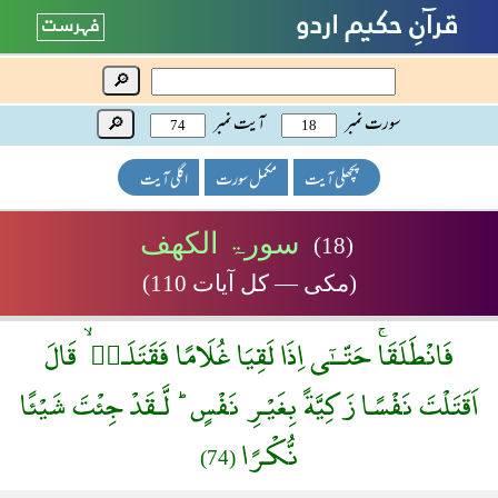
🔎
سورت نمبر
آیت نمبر
🔎
پچھلی آیت
مکمل سورت
اگلی آیت
سورۃ الکھف
(18)
(مکی — کل آیات 110)
فَانْطَلَقَاۚ حَتّــٰٓى اِذَا لَقِيَا غُلَامًا فَقَتَلَـهٝ ۙ قَالَ
اَقَتَلْتَ نَفْسًا زَكِيَّةً بِغَيْـرِ نَفْسٍ ؕ لَّـقَدْ جِئْتَ شَيْئًا
نُّكْـرًا
(74)