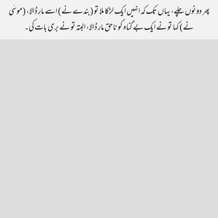
پھر دونوں چلے، یہاں تک کہ انہیں ایک لڑکا ملا تو (بندے نے) اسے مار ڈالا، (موسٰی
نے) کہا تو نے ایک بے گناہ کو ناحق مار ڈالا، البتہ تو نے بری بات کی۔