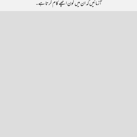
آزمائیں کہ ان میں کون اچھے کام کرتا ہے۔