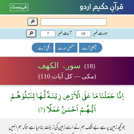
🔎
سورت نمبر
آیت نمبر
🔎
پچھلی آیت
مکمل سورت
اگلی آیت
سورۃ الکھف
(18)
(مکی — کل آیات 110)
اِنَّا جَعَلْنَا مَا عَلَى الْاَرْضِ زِيْنَـةً لَّـهَا لِنَبْلُوَهُـمْ
اَيُّـهُـمْ اَحْسَنُ عَمَلًا
(7)
جو کچھ زمین پر ہے بے شک ہم نے اسے زمین کی زینت بنا دیا ہے تاکہ ہم انہیں