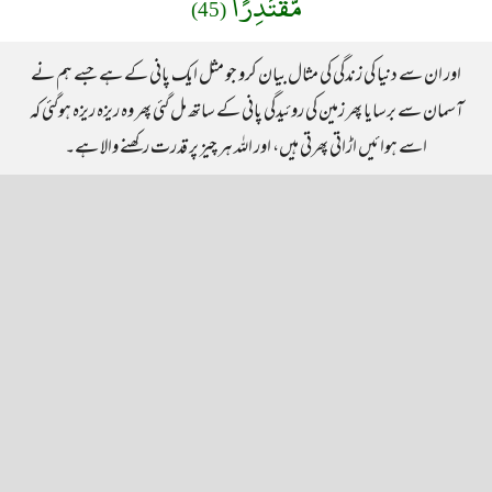
مُّقْتَدِرًا
(45)
اور ان سے دنیا کی زندگی کی مثال بیان کرو جو مثل ایک پانی کے ہے جسے ہم نے
آسمان سے برسایا پھر زمین کی روئیدگی پانی کے ساتھ مل گئی پھر وہ ریزہ ریزہ ہوگئی کہ
اسے ہوائیں اڑاتی پھرتی ہیں، اور اللہ ہر چیز پر قدرت رکھنے والا ہے۔