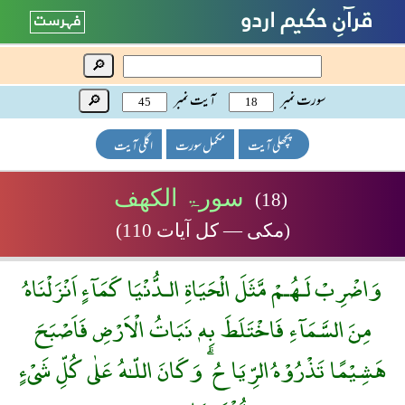
🔎
سورت نمبر
آیت نمبر
🔎
پچھلی آیت
مکمل سورت
اگلی آیت
سورۃ الکھف
(18)
(مکی — کل آیات 110)
وَاضْرِبْ لَـهُـمْ مَّثَلَ الْحَيَاةِ الـدُّنْيَا كَمَآءٍ اَنْزَلْنَاهُ
مِنَ السَّمَآءِ فَاخْتَلَطَ بِهٖ نَبَاتُ الْاَرْضِ فَاَصْبَحَ
هَشِيْمًا تَذْرُوْهُ الرِّيَاحُ ۗ وَكَانَ اللّـٰهُ عَلٰى كُلِّ شَىْءٍ