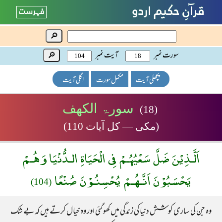
🔎
سورت نمبر
آیت نمبر
🔎
پچھلی آیت
مکمل سورت
اگلی آیت
سورۃ الکھف
(18)
(مکی — کل آیات 110)
اَلَّـذِيْنَ ضَلَّ سَعْيُهُـمْ فِى الْحَيَاةِ الـدُّنْيَا وَهُـمْ
يَحْسَبُوْنَ اَنَّـهُـمْ يُحْسِنُـوْنَ صُنْعًا
(104)
وہ جن کی ساری کوشش دنیا کی زندگی میں کھو گئی اور وہ خیال کرتے ہیں کہ بے شک