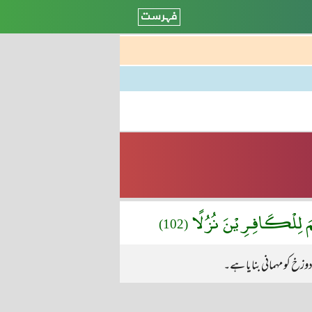
َّـمَ لِلْكَافِـرِيْنَ نُزُلًا
(102)
وزخ کو مہمانی بنایا ہے۔