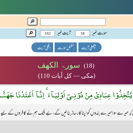
🔎
سورت نمبر
آیت نمبر
🔎
پچھلی آیت
مکمل سورت
اگلی آیت
سورۃ الکھف
(18)
(مکی — کل آیات 110)
َّتَّخِذُوْا عِبَادِىْ مِنْ دُوْنِـىٓ اَوْلِيَـآءَ ۚ اِنَّـآ اَعْتَدْنَا جَهَن
یں کہ میرے سوا میرے بندوں کو اپنا کارساز بنا لیں گے، بے شک ہم نے کافروں کے لیے د