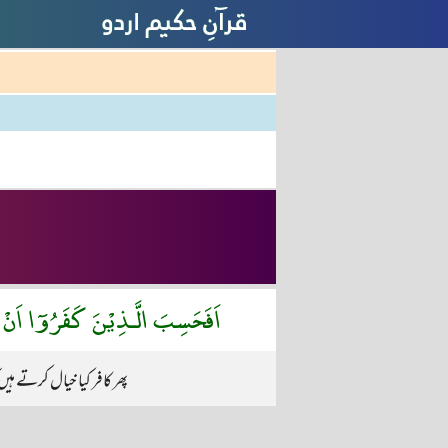
اَفَحَسِبَ الَّـذِيْنَ كَفَرُوٓا اَنْ ي
پھر کافر کیا خیال کرتے ہ