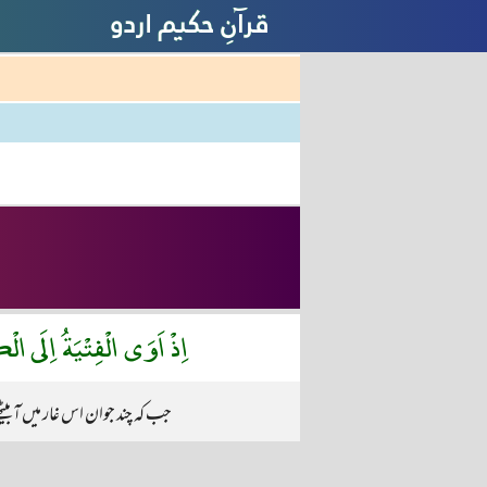
اِذْ اَوَى الْفِتْيَةُ اِلَى ال
جب کہ چند جوان اس غار میں آ 