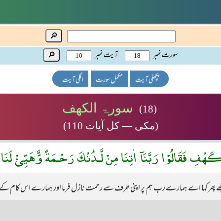
🔎
سورت نمبر
آیت نمبر
🔎
پچھلی آیت
مکمل سورت
اگلی آیت
سورۃ الکھف
(18)
(مکی — کل آیات 110)
ْكَهْفِ فَقَالُوْا رَبَّنَآ اٰتِنَا مِنْ لَّـدُنْكَ رَحْـمَةً وَّّهَيِّئْ لَنَ
بیٹھے پھر کہا اے ہمارے رب ہم پر اپنی طرف سے رحمت نازل فرما اور ہمارے اس کام کے 