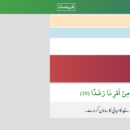
ا مِنْ اَمْرِنَا رَشَدًا
(10)
لیے کامیابی کا سامان کر دے۔