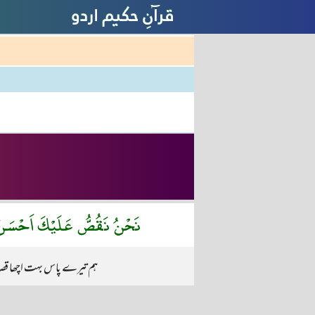
نَحْنُ نَقُصُّ عَلَيْكَ اَحْسَنَ ال
ہم تیرے پاس بہت اچھا قصہ 