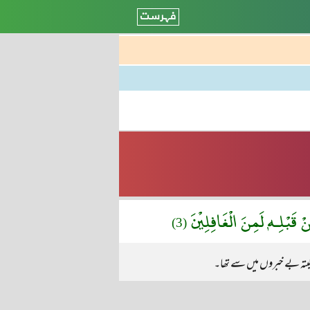
َبْلِـهٖ لَمِنَ الْغَافِلِيْنَ
(3)
بتہ بے خبروں میں سے تھا۔