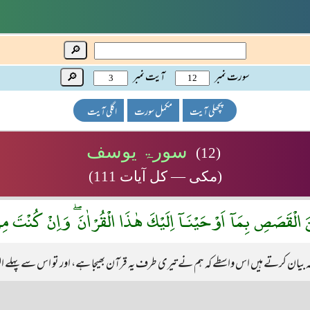
🔎
سورت نمبر
آیت نمبر
🔎
پچھلی آیت
مکمل سورت
اگلی آیت
سورۃ یوسف
(12)
(مکی — کل آیات 111)
ْقَصَصِ بِمَآ اَوْحَيْنَـآ اِلَيْكَ هٰذَا الْقُرْاٰنَ ۖ وَاِنْ كُنْتَ مِنْ ق
بیان کرتے ہیں اس واسطے کہ ہم نے تیری طرف یہ قرآن بھیجا ہے، اور تو اس سے پہلے ال